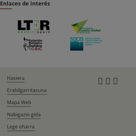
Enlaces de interés
Hasiera
Instagr
Twitte
Fac
Erabilgarritasuna
Mapa Web
Nabigazio gida
Lege oharra