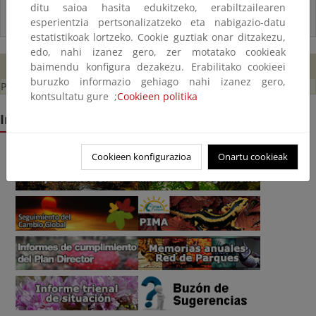
ditu saioa hasita edukitzeko, erabiltzailearen
esperientzia pertsonalizatzeko eta nabigazio-datu
estatistikoak lortzeko. Cookie guztiak onar ditzakezu,
edo, nahi izanez gero, zer motatako cookieak
Enlaces relacionados
baimendu konfigura dezakezu. Erabilitako cookieei
buruzko informazio gehiago nahi izanez gero,
Programa de subvenciones
kontsultatu gure ;
Cookieen politika
Información de interés
Cookieen konfigurazioa
Onartu cookieak