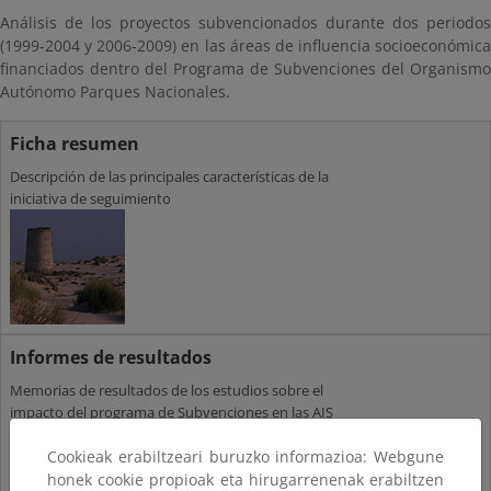
Análisis de los proyectos subvencionados durante dos periodos
(1999-2004 y 2006-2009) en las áreas de influencia socioeconómica
financiados dentro del Programa de Subvenciones del Organismo
Autónomo Parques Nacionales.
Ficha resumen
Descripción de las principales características de la
iniciativa de seguimiento
Informes de resultados
Memorias de resultados de los estudios sobre el
impacto del programa de Subvenciones en las AIS
Cookieak erabiltzeari buruzko informazioa: Webgune
honek cookie propioak eta hirugarrenenak erabiltzen