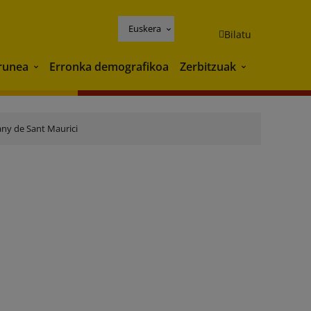
Euskera
Bilatu
runea
Erronka demografikoa
Zerbitzuak
Ingurunea
Zerbitzuak
any de Sant Maurici