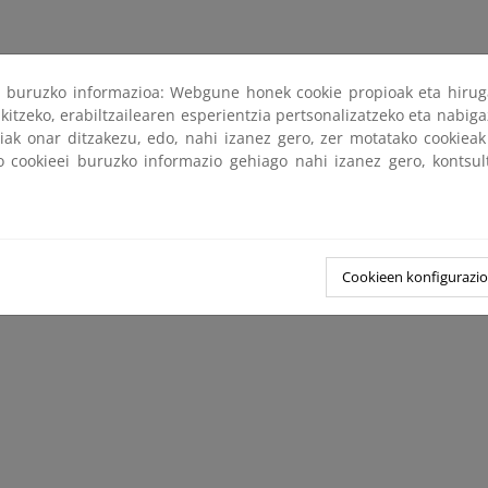
ri buruzko informazioa: Webgune honek cookie propioak eta hirug
kitzeko, erabiltzailearen esperientzia pertsonalizatzeko eta nabiga
tiak onar ditzakezu, edo, nahi izanez gero, zer motatako cookie
ko cookieei buruzko informazio gehiago nahi izanez gero, kontsu
Cookieen konfigurazi