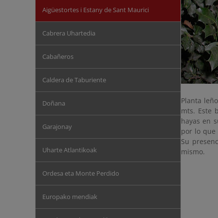
Aigüestortes i Estany de Sant Maurici
Cabrera Uhartedia
Cabañeros
Caldera de Taburiente
Planta leño
Doñana
mts. Este 
hayas en s
Garajonay
por lo que 
Su presenc
Uharte Atlantikoak
mismo.
Ordesa eta Monte Perdido
Europako mendiak