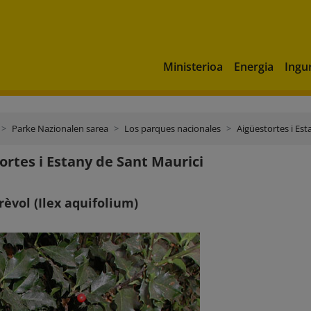
Ministerioa
Energia
Ingu
Parke Nazionalen sarea
Los parques nacionales
Aigüestortes i Est
ortes i Estany de Sant Maurici
rèvol (Ilex aquifolium)