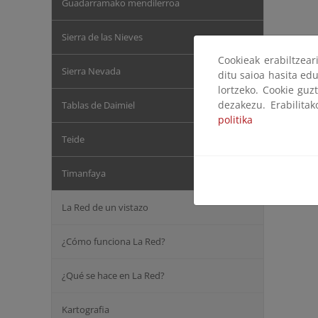
Guadarramako mendilerroa
Sierra de las Nieves
Cookieak erabiltzea
Sierra Nevada
ditu saioa hasita edu
lortzeko. Cookie guz
dezakezu. Erabilita
Tablas de Daimiel
politika
Teide
Timanfaya
La Red de un vistazo
¿Cómo funciona La Red?
¿Qué se hace en La Red?
Kartografia