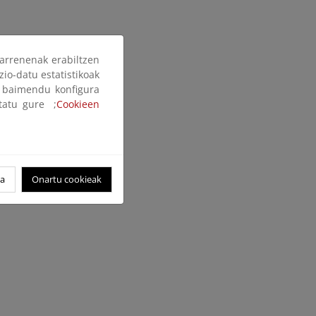
arrenenak erabiltzen
zio-datu estatistikoak
ak baimendu konfigura
ltatu gure ;
Cookieen
oa
Onartu cookieak