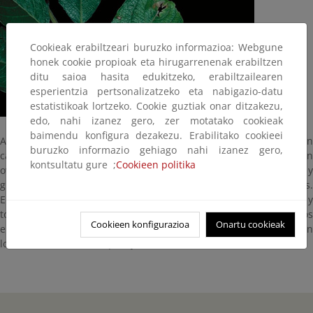
Cookieak erabiltzeari buruzko informazioa: Webgune
honek cookie propioak eta hirugarrenenak erabiltzen
ditu saioa hasita edukitzeko, erabiltzailearen
esperientzia pertsonalizatzeko eta nabigazio-datu
estatistikoak lortzeko. Cookie guztiak onar ditzakezu,
edo, nahi izanez gero, zer motatako cookieak
baimendu konfigura dezakezu. Erabilitako cookieei
Arbusto de la familia de las Salicáceas, que encontramos en
buruzko informazio gehiago nahi izanez gero,
cantidades considerables en bosques húmedos. Sus hojas son
kontsultatu gure ;
Cookieen politika
ovadas, bastante anchas, de color verde oscuro por el haz y
grisaceas por el envés, sus flores son un manjar para las abejas.
El tronco, en principio de corteza lisa de color gris, se agrieta y
toma un color pardo pálido según envejece. Lo podemos
Cookieen konfigurazioa
Onartu cookieak
encontrar desde la llanura hasta la montaña, a unos 2000 m, en
los linderos de los bosques y en los bordes de los caminos.