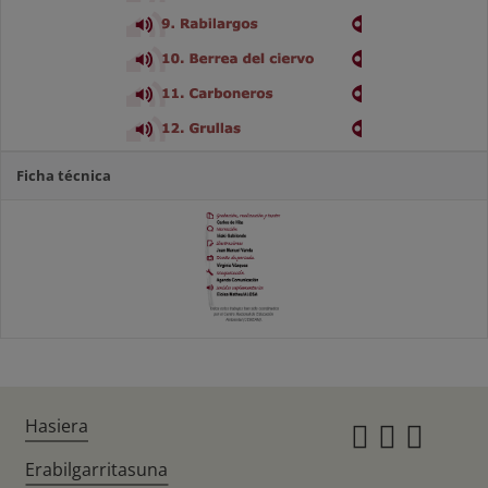
Ficha técnica
Hasiera
Instagr
Twitte
Fac
Erabilgarritasuna