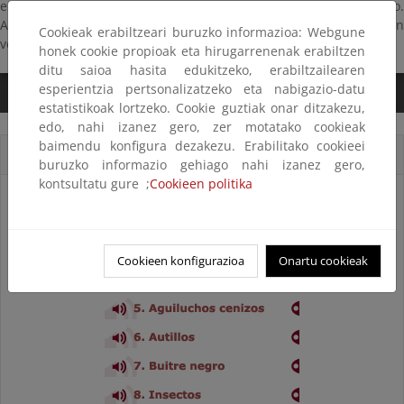
empiezan a cantar. Primero un carbonero, después un herrerillo.
Aunque sólo sea por el breve plazo en que el aguacero tarda en
Cookieak erabiltzeari buruzko informazioa: Webgune
volver.
honek cookie propioak eta hirugarrenenak erabiltzen
ditu saioa hasita edukitzeko, erabiltzailearen
esperientzia pertsonalizatzeko eta nabigazio-datu
0:00
/
2:07
estatistikoak lortzeko. Cookie guztiak onar ditzakezu,
edo, nahi izanez gero, zer motatako cookieak
baimendu konfigura dezakezu. Erabilitako cookieei
Cortes sonoros
buruzko informazio gehiago nahi izanez gero,
kontsultatu gure ;
Cookieen politika
Cookieen konfigurazioa
Onartu cookieak