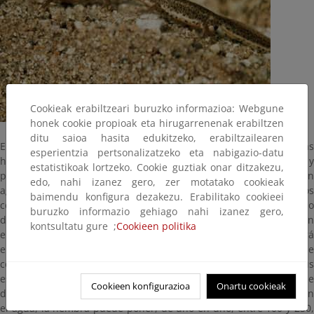
Cookieak erabiltzeari buruzko informazioa: Webgune
honek cookie propioak eta hirugarrenenak erabiltzen
ditu saioa hasita edukitzeko, erabiltzailearen
El tritón ibérico tiene un tamaño entre 7 y 10 cm, siendo las
esperientzia pertsonalizatzeko eta nabigazio-datu
hembras algo mayores. Lo encontramos en aguas estancadas y
estatistikoak lortzeko. Cookie guztiak onar ditzakezu,
pequeñas charcas, también en fuentes, acequias, cunetas con
edo, nahi izanez gero, zer motatako cookieak
agua, cuevas y en arroyos de aguas claras, con suelos pedregosos
baimendu konfigura dezakezu. Erabilitako cookieei
con o sin vegetación. Habita generalmente durante todo el año
buruzko informazio gehiago nahi izanez gero,
dentro del agua, aunque si las condiciones de temperatura son
kontsultatu gure ;
Cookieen politika
elevadas, y llevan consigo la desecación de su medio, no dudará
en protegerse debajo de troncos, piedras u otros materiales que
conserven alguna humedad. Se alimenta de insectos en todos sus
estados evolutivos y de oligoquetos, muy ocasionalmente puede
Cookieen konfigurazioa
Onartu cookieak
depredar sus propias larvas. La puesta de huevos tiene lugar en
el agua, la hembra puede poner, de uno en uno, entre 100 y 250,