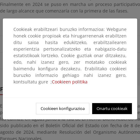
Finalmente en 2024 se puso en marcha un proceso participativo
de largo alcance que comenzaría con la primera de las fases.
Consulta pública previa
Cookieak erabiltzeari buruzko informazioa: Webgune
honek cookie propioak eta hirugarrenenak erabiltzen
ditu saioa hasita edukitzeko, erabiltzailearen
Escucha activa
esperientzia pertsonalizatzeko eta nabigazio-datu
estatistikoak lortzeko. Cookie guztiak onar ditzakezu,
Primer ciclo de reuniones
edo, nahi izanez gero, zer motatako cookieak
baimendu konfigura dezakezu. Erabilitako cookieei
buruzko informazio gehiago nahi izanez gero,
Segundo ciclo de reuniones
kontsultatu gure ;
Cookieen politika
Fase de información y participación pública
El Consejo de Ministros de 30 de julio de 2024 aprobó la
Cookieen konfigurazioa
Onartu cookieak
propuesta de Declaración del Parque Nacional Marino del Mar de
las Calmas, en aguas junto a la isla de El Hierro. Dicho Acuerdo ha
sido publicado en el Boletín Oficial del Estado con fecha de 8 de
agosto de 2024, mediante Resolución del Organismo Autónomo
Parques Nacionales.