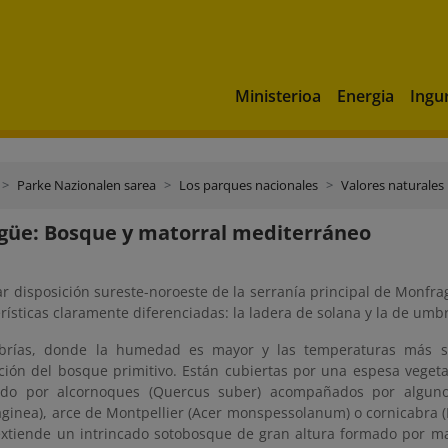
Ministerioa
Energia
Ingu
Parke Nazionalen sarea
Los parques nacionales
Valores naturales
güe: Bosque y matorral mediterráneo
ar disposición sureste-noroeste de la serranía principal de Monfr
rísticas claramente diferenciadas: la ladera de solana y la de umbr
brías, donde la humedad es mayor y las temperaturas más s
ción del bosque primitivo. Están cubiertas por una espesa vegeta
ado por alcornoques (Quercus suber) acompañados por alguno
ginea), arce de Montpellier (Acer monspessolanum) o cornicabra (P
 extiende un intrincado sotobosque de gran altura formado por ma