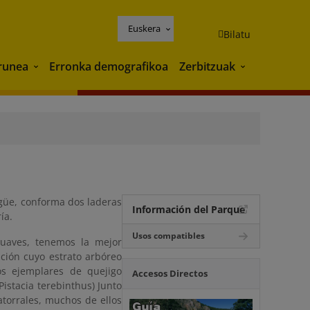
Euskera
Bilatu
runea
Erronka demografikoa
Zerbitzuak
Ingurunea
Zerbitzuak
agüe, conforma dos laderas
Información del Parque
ía.
Usos compatibles
uaves, tenemos la mejor
ción cuyo estrato arbóreo
s ejemplares de quejigo
Accesos Directos
istacia terebinthus) Junto
torrales, muchos de ellos