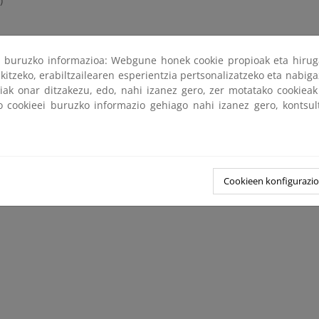
)
ri buruzko informazioa: Webgune honek cookie propioak eta hirug
kitzeko, erabiltzailearen esperientzia pertsonalizatzeko eta nabiga
tiak onar ditzakezu, edo, nahi izanez gero, zer motatako cookie
ko cookieei buruzko informazio gehiago nahi izanez gero, kontsu
Cookieen konfigurazi