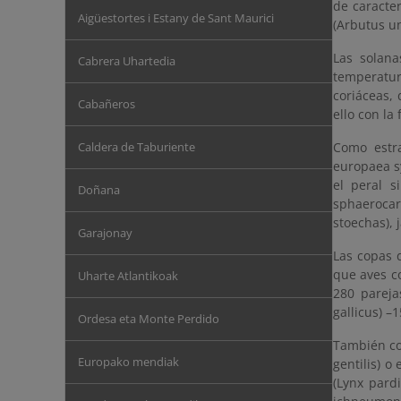
de caracte
Aigüestortes i Estany de Sant Maurici
(Arbutus un
Las solana
Cabrera Uhartedia
temperatura
coriáceas,
Cabañeros
ello con la
Caldera de Taburiente
Como estr
europaea sy
el peral s
Doñana
sphaeroca
stoechas), 
Garajonay
Las copas 
que aves co
Uharte Atlantikoak
280 pareja
gallicus) –
Ordesa eta Monte Perdido
También con
Europako mendiak
gentilis) o
(Lynx pardi