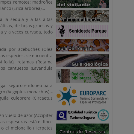
tiempos remotos: madroños
anco (Erica arborea)...
 la sequía y a las altas
áticas, de hojas gruesas y
ha y a veces curvada, todo
ñada por acebuches (Olea
has especies, se encuentra
stifolia), retamas (Retama
los cantuesos (Lavandula
lugar seguro e idóneo para
egro (Aegypius monachus) –
uila culebrera (Circaetus
n vuelo de azor (Accipiter
las espesuras está el lince
) o el meloncillo (Herpetes