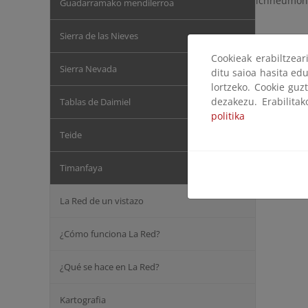
ichneumon
Guadarramako mendilerroa
Sierra de las Nieves
Cookieak erabiltzea
Sierra Nevada
ditu saioa hasita edu
lortzeko. Cookie guz
dezakezu. Erabilita
Tablas de Daimiel
politika
Teide
Timanfaya
La Red de un vistazo
¿Cómo funciona La Red?
¿Qué se hace en La Red?
Kartografia