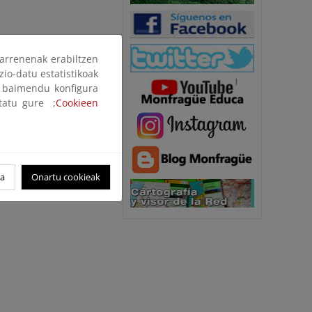
arrenenak erabiltzen
zio-datu estatistikoak
ak baimendu konfigura
ltatu gure ;
Cookieen
oa
Onartu cookieak