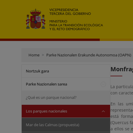
Home
Parke Nazionalen Erakunde Autonomoa (OAPN)
Monfra
Nortzuk gara
Parke Nazionalen sarea
La particul
con caracte
¿Qué es un parque nacional?
En las um
representa
Los parques nacionales
está form
(Quercus fa
Mar de las Calmas (propuesta)
a ellos se