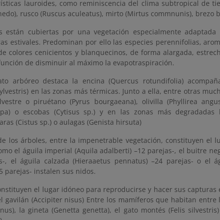
rísticas lauroides, como reminiscencia del clima subtropical de 
edo), rusco (Ruscus aculeatus), mirto (Mirtus commnunis), brezo bl
s están cubiertas por una vegetación especialmente adaptada a
s estivales. Predominan por ello las especies perennifolias, arom
 de colores cenicientos y blanquecinos, de forma alargada, estrec
 función de disminuir al máximo la evapotraspiración.
ato arbóreo destaca la encina (Quercus rotundifolia) acompa
lvestris) en las zonas más térmicas. Junto a ella, entre otras muc
ilvestre o piruétano (Pyrus bourgaeana), olivilla (Phyllirea angu
rpa) o escobas (Cytisus sp.) y en las zonas más degradadas 
jaras (Cistus sp.) o aulagas (Genista hirsuta)
de los árboles, entre la impenetrable vegetación, constituyen el 
mo el águila imperial (Aquila adalberti) –12 parejas-, el buitre n
s-, el águila calzada (Hieraaetus pennatus) –24 parejas- o el ág
15 parejas- instalen sus nidos.
stituyen el lugar idóneo para reproducirse y hacer sus capturas e
 el gavilán (Accipiter nisus) Entre los mamíferos que habitan entre 
nus), la gineta (Genetta genetta), el gato montés (Felis silvestris