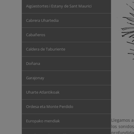
Aigüestortes i Estany de Sant Maurici
Cabrera Uhartedia
Cabañeros
Caldera de Taburiente
Doñana
Garajonay
Uharte Atlantikoak
Ordesa eta Monte Perdido
Llegamos al
Europako mendiak
los sonido
profundida