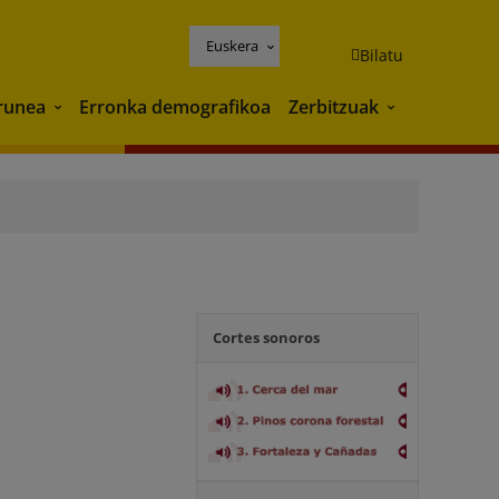
Euskera
Bilatu
runea
Erronka demografikoa
Zerbitzuak
Ingurunea
Zerbitzuak
Cortes sonoros