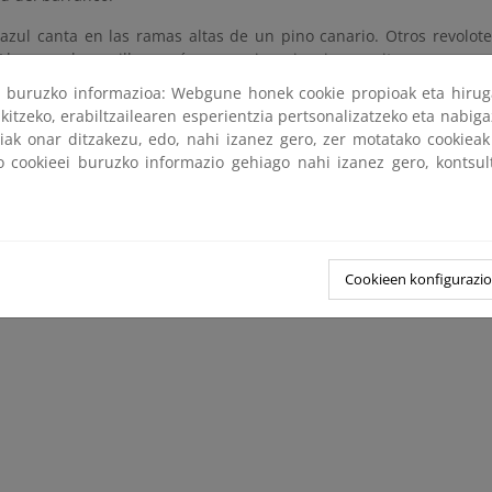
azul canta en las ramas altas de un pino canario. Otros revolot
Llega un herrerillo común y un pico picapi-nos grita muy cerca,
dero, hace valer su tamaño, y su temible pico, para expulsar 
ri buruzko informazioa: Webgune honek cookie propioak eta hirug
 oiremos tamborilear desde el fondo del bosque.
kitzeko, erabiltzailearen esperientzia pertsonalizatzeko eta nabiga
tiak onar ditzakezu, edo, nahi izanez gero, zer motatako cookie
s, la naturaleza proporciona extrañas armonías. Concierto para mi
ko cookieei buruzko informazio gehiago nahi izanez gero, kontsu
0:00
/
4:42
Cookieen konfigurazi