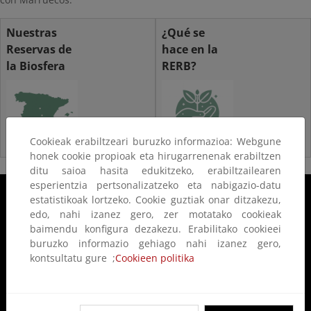
Nuestras
¿Qué se
Reservas de
hace en la
la Biosfera
RERB?
Cookieak erabiltzeari buruzko informazioa: Webgune
honek cookie propioak eta hirugarrenenak erabiltzen
ditu saioa hasita edukitzeko, erabiltzailearen
esperientzia pertsonalizatzeko eta nabigazio-datu
estatistikoak lortzeko. Cookie guztiak onar ditzakezu,
edo, nahi izanez gero, zer motatako cookieak
baimendu konfigura dezakezu. Erabilitako cookieei
buruzko informazio gehiago nahi izanez gero,
kontsultatu gure ;
Cookieen politika