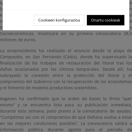
que ya ha sido formalizada la orden de bases reguladoras para
las ayudas destinadas a la renaturalización y restauración
ecológica de superficies agrícolas en el entorno de Doñana, y que
Cookieen konfigurazioa
Onartu cookieak
su publicación en el Boletín Oficial del Estado (BOE) será
inminente. Esta iniciativa, prevista en el Marco de Actuaciones
Socioeconómicas, movilizará en su primera convocatoria 28,5
millones de euros.
La vicepresidenta ha realizado el anuncio desde la playa de
Camposoto, en San Fernando (Cádiz), donde ha supervisado la
finalización de los trabajos de restauración del litoral tras los
daños ocasionados por los últimos temporales. Desde allí, ha
subrayado la conexión entre la protección del litoral y el
compromiso del Gobierno con la recuperación de los ecosistemas
y el fomento de modelos productivos sostenibles.
Aagesen ha confirmado que la orden de bases la firmó “ayer
mismo” y se encuentra lista para su publicación inmediata,
durante esta semana, paso previo a la convocatoria de ayudas:
“Cumplimos así con el compromiso de que Doñana vuelva a estar
en las mejores condiciones posibles”. La convocatoria saldrá a
información pública durante agosto para el periodo de