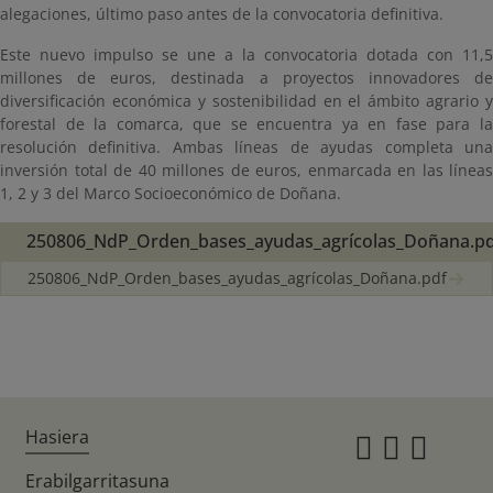
alegaciones, último paso antes de la convocatoria definitiva.
Este nuevo impulso se une a la convocatoria dotada con 11,5
millones de euros, destinada a proyectos innovadores de
diversificación económica y sostenibilidad en el ámbito agrario y
forestal de la comarca, que se encuentra ya en fase para la
resolución definitiva. Ambas líneas de ayudas completa una
inversión total de 40 millones de euros, enmarcada en las líneas
1, 2 y 3 del Marco Socioeconómico de Doñana.
250806_NdP_Orden_bases_ayudas_agrícolas_Doñana.p
250806_NdP_Orden_bases_ayudas_agrícolas_Doñana.pdf
Hasiera
Instagr
Twitte
Fac
Erabilgarritasuna