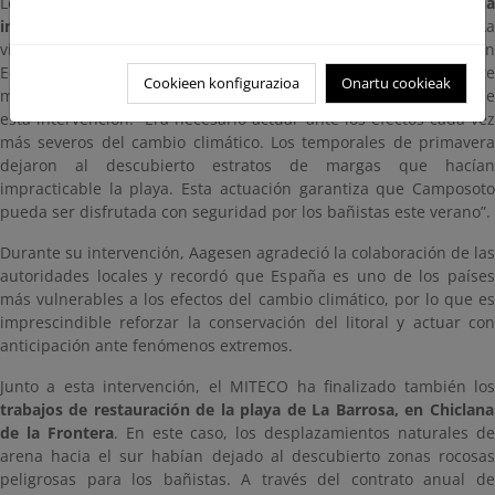
Los trabajos se desarrollaron entre
el 2 y el 26 de junio, con un
inversión total de 1.210.000 euros, IVA incluido.
La
vicepresidenta tercera del Gobierno y ministra para la Transición
Ecológica y el Reto Demográfico, Sara Aagesen, visitó este
Cookieen konfigurazioa
Onartu cookieak
miércoles la playa restaurada y subrayó el sentido de urgencia de
esta intervención: “Era necesario actuar ante los efectos cada vez
más severos del cambio climático. Los temporales de primavera
dejaron al descubierto estratos de margas que hacían
impracticable la playa. Esta actuación garantiza que Camposoto
pueda ser disfrutada con seguridad por los bañistas este verano”.
Durante su intervención, Aagesen agradeció la colaboración de las
autoridades locales y recordó que España es uno de los países
más vulnerables a los efectos del cambio climático, por lo que es
imprescindible reforzar la conservación del litoral y actuar con
anticipación ante fenómenos extremos.
Junto a esta intervención, el MITECO ha finalizado también los
trabajos de restauración de la playa de La Barrosa, en Chiclana
de la Frontera
. En este caso, los desplazamientos naturales d
arena hacia el sur habían dejado al descubierto zonas rocosas
peligrosas para los bañistas. A través del contrato anual de