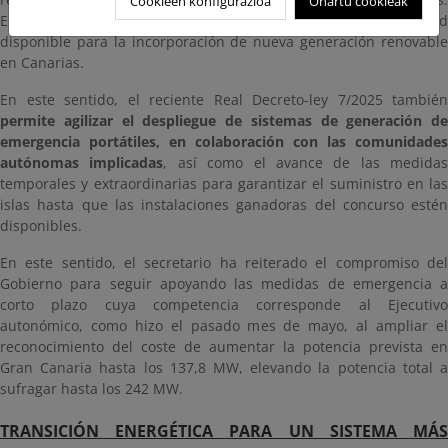
Cookieen konfigurazioa
Onartu cookieak
Estas actuaciones también permitirán incrementar la capacidad
disponible para la incorporación de nueva generación renovable
en Canarias.
En este sentido, el reciente Real Decreto-ley 7/2025 también
permite agilizar el despliegue de sistemas de generación de
emergencia portátiles, en colaboración con las comunidades
autónomas implicadas
, así como el avance de las medidas
temporales y extraordinarias para garantizar el suministro en las
islas hasta que las instalaciones ganadoras del concurso estén
disponibles.
En este sentido, el secretario ha reiterado el compromiso del
Gobierno para seguir apoyando las medidas de emergencia a
corto plazo cuya competencia corresponde al Ejecutivo
autonómico, como hizo el pasado mes de mayo, al ampliar el
reconocimiento del coste de aumentar la potencia prevista en
Gran Canaria hasta los 137,8 MW, elevando la potencia total a
sufragar hasta los 242 MW.
TRANSICIÓN ENERGÉTICA PARA UN SISTEMA MÁS