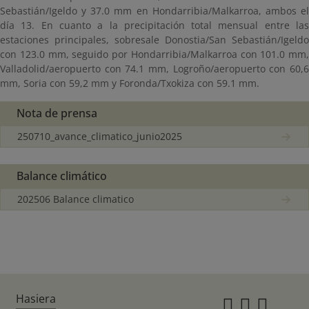
Sebastián/Igeldo y 37.0 mm en Hondarribia/Malkarroa, ambos el
día 13. En cuanto a la precipitación total mensual entre las
estaciones principales, sobresale Donostia/San Sebastián/Igeldo
con 123.0 mm, seguido por Hondarribia/Malkarroa con 101.0 mm,
Valladolid/aeropuerto con 74.1 mm, Logroño/aeropuerto con 60,6
mm, Soria con 59,2 mm y Foronda/Txokiza con 59.1 mm.
Nota de prensa
250710_avance_climatico_junio2025
Balance climático
202506 Balance climatico
Hasiera
Instagr
Twitte
Fac