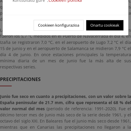
kontsultatu gure ;
Cookieen politika
Aeropuerto el día 29 y en Sevilla-Aeropuerto el día 30, y los 43.0 °C
que se midieron en Badajoz-Aeropuerto el día 29. En 7 estaciones
principales la temperatura máxima absoluta diaria fue la más alta
de sus respectivas series.
Cookieen konfigurazioa
Onartu cookieak
Las temperaturas más bajas entre los observatorios principales
fueron los 5,7 °C medidos en el Puerto de Navacerrada el día 4, en
Izaña se registraron 7,0 °C, en el aeropuerto de Lugo 7,2 °C el día
15 de junio y en el aeropuerto de Salamanca se midieron 7,9 °C el
día 4 de junio. En once estaciones principales la temperatura
mínima diaria de un mes de junio fue la más alta de sus
respectivas series.
PRECIPITACIONES
Junio fue seco en cuanto a precipitaciones, con un valor sobre la
España peninsular de 21.7 mm, cifra que representa el 68 % del
valor normal del mes
(periodo de referencia: 1991-2020). Fue el
décimo tercer mes de junio más seco de la serie desde 1961, y el
octavo del siglo XXI. En Baleares fue el junio más seco desde 1961,
mientras que en Canarias las precipitaciones no llegaron a la