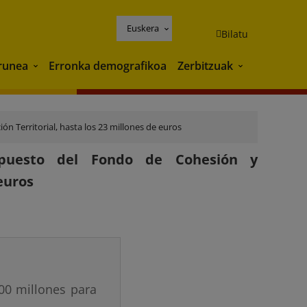
Euskera
Bilatu
runea
Erronka demografikoa
Zerbitzuak
Ingurunea
Zerbitzuak
 Territorial, hasta los 23 millones de euros
puesto del Fondo de Cohesión y
euros
0 millones para