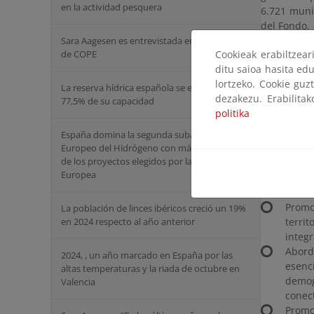
en la actividad pesquera
6.721 muni
del Fondo.
Sara Aagesen es entrevistada en La Linterna
de COPE
Cookieak erabiltzea
DINAMIZ
ditu saioa hasita edu
lortzeko. Cookie guz
La reserva hídrica española se encuentra al
El FCT, d
dezakezu. Erabilita
77,5% de su capacidad
fomentando
politika
desarrolle
España domina la segunda subasta del Banco
potenciali
Europeo del Hidrógeno con más de la mitad
de los proyectos elegidos por la Comisión
Para poder
Europea
cumplir var
Promo
La población de linces ibéricos creció un 19%
en 2024 respecto al año anterior
terri
integr
Aborda
2024, , un año marcado en España por las
esenc
altas temperaturas y la riada de octubre en
demogr
Valencia
conect
Promo