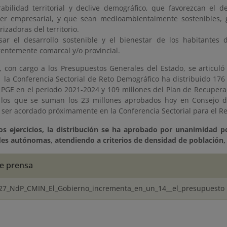
rabilidad territorial y declive demográfico, que favorezcan el de
ter empresarial, y que sean medioambientalmente sostenibles,
rizadoras del territorio.
sar el desarrollo sostenible y el bienestar de los habitantes 
rentemente comarcal y/o provincial.
, con cargo a los Presupuestos Generales del Estado, se articuló
 la Conferencia Sectorial de Reto Demográfico ha distribuido 176
 PGE en el periodo 2021-2024 y 109 millones del Plan de Recuperac
 los que se suman los 23 millones aprobados hoy en Consejo de
 ser acordado próximamente en la Conferencia Sectorial para el R
os ejercicios, la distribución se ha aprobado por unanimidad 
s autónomas, atendiendo a criterios de densidad de población, 
e prensa
27_NdP_CMIN_El_Gobierno_incrementa_en_un_14__el_presupuesto