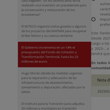
Sara Aagesen: “En los últimos años se ha
vulne
realizado una inversión sin precedentes para
carác
la conservación y restauración de los
revalo
ecosistemas”
Impul
prefe
El MITECO organiza visitas guiadas a algunos
de los proyectos del MAPMM para recuperar
Este Fondo
el Mar Menor y su cuenca vertiente
Desde 2021
cargo a los
El Gobierno incrementa en un 14% el
y 2023–, a
presupuesto del Fondo de Cohesión y
tendrá que
Transformación Territorial, hasta los 23
millones de euros
En todos l
comunidade
Hugo Morán detalla las medidas urgentes
para la reparación y adecuación de las
Nota d
infraestructuras de abastecimiento,
saneamiento y depuración, afectadas por la
202505
DANA
El Instituto para la Transición Justa adjudica
25 millones a municipios en transición