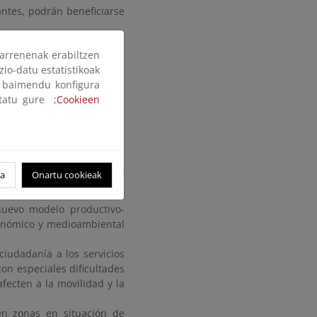
antes, podrán beneficiarse
arrenenak erabiltzen
zio-datu estatistikoak
ak baimendu konfigura
erritorial policéntrico,
ltatu gure ;
Cookieen
grado e inclusivo, que se
es a partir de sus propias
idades autónomas deberán
oa
Onartu cookieak
nuevo modelo productivo-
económico y medioambiental
 ciudadanía a los servicios
on especiales dificultades
fecten a la movilidad y la
en zonas en situación de