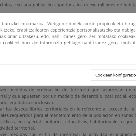
cipios, con una población superior a los nueve millones de habit
ri buruzko informazioa: Webgune honek cookie propioak eta hirug
ACIÓN SOCIOECONÓMICA EN LOS TERRITORIOS
kitzeko, erabiltzailearen esperientzia pertsonalizatzeko eta nabiga
tiak onar ditzakezu, edo, nahi izanez gero, zer motatako cookie
otado en 2025 con 23,1 millones, busca impulsar un modelo t
ko cookieei buruzko informazio gehiago nahi izanez gero, kontsu
 un desarrollo local social, económico y medioambiental, inte
 de forma prevalente en pequeñas y medianas localidades y ciudad
dades.
 alcanzar esta meta,
las acciones seleccionadas por las comun
Cookieen konfigurazi
ios objetivos:
ver medidas de ordenación del territorio que favorezcan un 
torial y que apuesten por un modelo de desarrollo local social, 
ado, equitativo e inclusivo.
r los desequilibrios territoriales en lo referente al acceso de la
iales requeridos para el mantenimiento de la población en zonas c
áficas, en especial sanitarios, educativos, habitacionales o que a
ividad territorial.
ver medidas con el fin de incentivar la actividad económica 