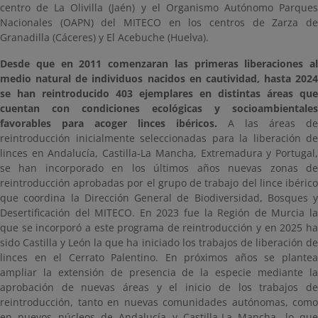
centro de La Olivilla (Jaén) y el Organismo Autónomo Parques
Nacionales (OAPN) del MITECO en los centros de Zarza de
Granadilla (Cáceres) y El Acebuche (Huelva).
Desde que en 2011 comenzaran las primeras liberaciones al
medio natural de individuos nacidos en cautividad, hasta 2024
se han reintroducido 403 ejemplares en distintas áreas que
cuentan con condiciones ecológicas y socioambientales
favorables para acoger linces ibéricos.
A las áreas de
reintroducción inicialmente seleccionadas para la liberación de
linces en Andalucía, Castilla-La Mancha, Extremadura y Portugal,
se han incorporado en los últimos años nuevas zonas de
reintroducción aprobadas por el grupo de trabajo del lince ibérico
que coordina la Dirección General de Biodiversidad, Bosques y
Desertificación del MITECO. En 2023 fue la Región de Murcia la
que se incorporó a este programa de reintroducción y en 2025 ha
sido Castilla y León la que ha iniciado los trabajos de liberación de
linces en el Cerrato Palentino. En próximos años se plantea
ampliar la extensión de presencia de la especie mediante la
aprobación de nuevas áreas y el inicio de los trabajos de
reintroducción, tanto en nuevas comunidades autónomas, como
en nuevos núcleos de Andalucía y Castilla-La Mancha, lo que