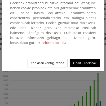
Cookieak erabiltzeari buruzko informazioa: Webgune
hembras reproductoras o territoriales en 2024 ascendió a 470, 64
honek cookie propioak eta hirugarrenenak erabiltzen
más que en 2023. Esta cifra se acerca paulatinamente a las 750
ditu saioa hasita edukitzeko, erabiltzailearen
hembras reproductoras que se considera como uno de los
esperientzia pertsonalizatzeko eta nabigazio-datu
objetivos demográficos a alcanzar para considerar que el lince se
estatistikoak lortzeko. Cookie guztiak onar ditzakezu,
encuentra en un estado de conservación favorable.
edo, nahi izanez gero, zer motatako cookieak
baimendu konfigura dezakezu. Erabilitako cookieei
El número de cachorros nacidos en 2024 se incrementó hasta los
buruzko informazio gehiago nahi izanez gero,
844, con una tasa de fecundidad de 1,8 calculada como el
kontsultatu gure ;
Cookieen politika
número de cachorros nacidos entre el número de hembras
territoriales.
Cookieen konfigurazioa
Onartu cookieak