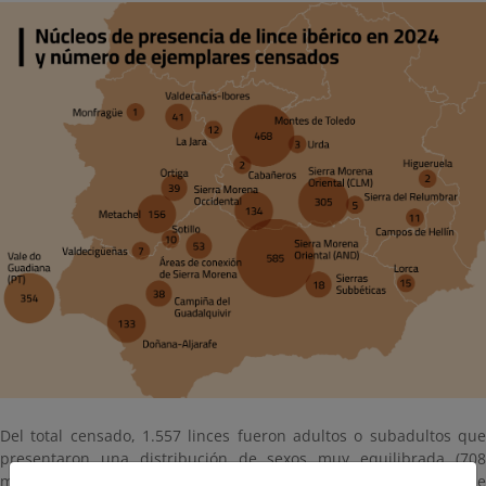
Del total censado, 1.557 linces fueron adultos o subadultos que
presentaron una distribución de sexos muy equilibrada (708
machos y 706 hembras que pudieron ser sexadas). El número de