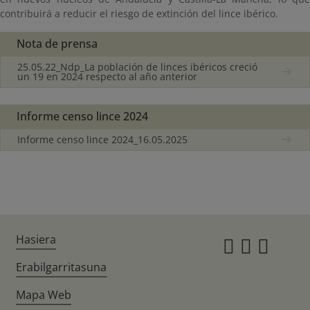
contribuirá a reducir el riesgo de extinción del lince ibérico.
Nota de prensa
25.05.22_Ndp_La población de linces ibéricos creció
un 19 en 2024 respecto al año anterior
Informe censo lince 2024
Informe censo lince 2024_16.05.2025
Hasiera
Instagr
Twitte
Fac
Erabilgarritasuna
Mapa Web