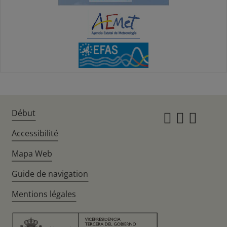
Début
Instagr
Twitte
Fac
Accessibilité
Mapa Web
Guide de navigation
Mentions légales