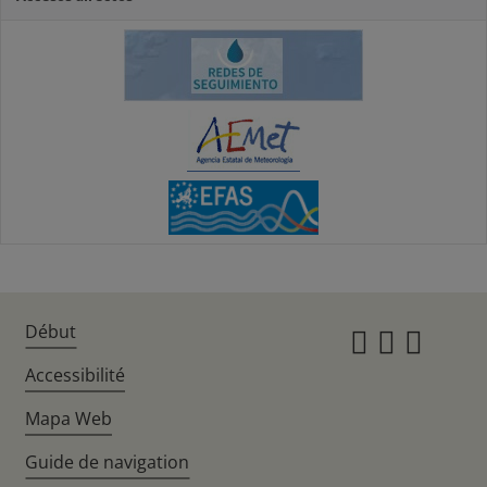
Début
Instagr
Twitte
Fac
Accessibilité
Mapa Web
Guide de navigation