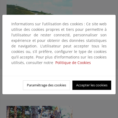
Informations sur l’utilisation des cookies : Ce site web
utilise des cookies propres et tiers pour permettre à
l’utilisateur de rester connecté, personnaliser son
expérience et pour obtenir des données statistiques
de navigation. L’utilisateur peut accepter tous les
cookies ou, s’il préfère, configurer le type de cookies
Archivo de incendios 2005
qu’il accepte. Pour plus d’informations sur les cookies
utilisés, consulter notre
Politique de Cookies
10. Inventario Nacional del Estado de Salud de los
Paramétrage des cookies
Accepter les cookies
Bosques