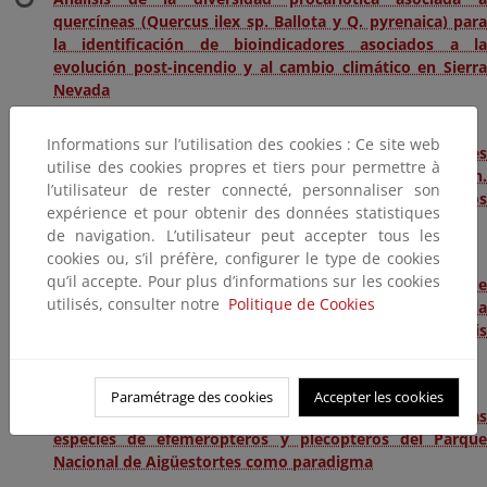
quercíneas (Quercus ilex sp. Ballota y Q. pyrenaica) para
la identificación de bioindicadores asociados a la
evolución post-incendio y al cambio climático en Sierra
Nevada
Informations sur l’utilisation des cookies : Ce site web
Evaluación de la estructura genética de poblaciones
utilise des cookies propres et tiers pour permettre à
marginales de Quercus pyrenaica willd. y su evolución.
l’utilisateur de rester connecté, personnaliser son
Implicaciones para la conservación de sus recursos
expérience et pour obtenir des données statistiques
genéticos
de navigation. L’utilisateur peut accepter tous les
cookies ou, s’il préfère, configurer le type de cookies
qu’il accepte. Pour plus d’informations sur les cookies
Interacciones entre plantas y polinizadores en el Parque
utilisés, consulter notre
Politique de Cookies
Nacional del Teide: consecuencias ecológicas de la
introducción masiva de la abeja doméstica (Apis
mellifera, Apidae)
Paramétrage des cookies
Accepter les cookies
Estrategias de supervivencia ante el cambio global. Las
especies de efemerópteros y plecópteros del Parque
Nacional de Aigüestortes como paradigma