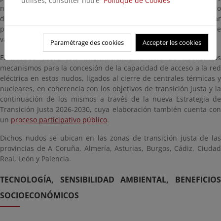
utilisés, consulter notre
Politique de Cookies
nudos de transición justa, accesible
aquí
. La MdI tiene el objeto
de conocer el apetito de los promotores para desarrollar
proyectos de generación renovable y de almacenamiento que se
vayan a conectar en ellos.
Paramétrage des cookies
Accepter les cookies
El MITECO usará esta información a la hora de diseñar los
mecanismos para la concesión de la capacidad de acceso a la red
eléctrica en estos nudos, ligados al cierre de centrales térmicas y
nucleares, en coherencia con los objetivos de transición justa y la
continuación de los mismos a través de la nueva Estrategia de
Transición Justa 2026-2030, cuya elaboración también cuenta con
un
proceso participativo público
.
Dichos nudos se ubican en las zonas de transición justa de las
provincias de A Coruña, Almería, Asturias, Burgos, Cádiz, Ciudad
Real, León y Palencia.
TECNOLOGÍA, SENSIBILIDAD AMBIENTAL, BENEFICIOS
SOCIOECONÓMICOS