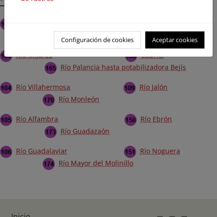
Río Cenia
Arroyo de Almagrero
Cabecera del río Júcar
Configuración de cookies
Aceptar cookies
Río Mijares
Cabriel
Río Palancia hasta potabilizadora Bejís
Río Villahermosa
Río Jalón
Río Monleón
Río Alfambra
Río Ebrón
Río Guadazaón
Río Guadalaviar
Río Noguera
Río Mayor del Molinillo
Inicio