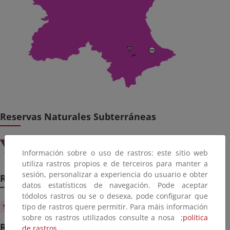
Reservas Naturales Subterráneas
Font de la Coveta (nacimiento del río Vinalopó)
Información sobre o uso de rastros: este sitio web
Nacimiento del río Huécar
utiliza rastros propios e de terceiros para manter a
sesión, personalizar a experiencia do usuario e obter
Reservas Naturales Lacustres
datos estatísticos de navegación. Pode aceptar
tódolos rastros ou se o desexa, pode configurar que
Complejo lagunar de las Torcas de Cañada Hoyo
tipo de rastros quere permitir. Para máis información
sobre os rastros utilizados consulte a nosa ;
política
Reservas Naturales Fluviales
de rastros