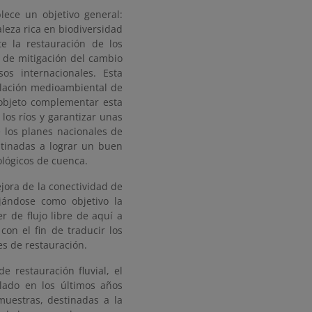
lece un objetivo general:
aleza rica en biodiversidad
e la restauración de los
a de mitigación del cambio
s internacionales. Esta
slación medioambiental de
 objeto complementar esta
los ríos y garantizar unas
 los planes nacionales de
stinadas a lograr un buen
ológicos de cuenca.
ejora de la conectividad de
ijándose como objetivo la
 de flujo libre de aquí a
on el fin de traducir los
es de restauración.
 restauración fluvial, el
llado en los últimos años
muestras, destinadas a la