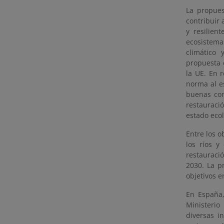
La propues
contribuir 
y resilien
ecosistema
climático
propuesta 
la UE. En 
norma al es
buenas con
restauraci
estado ecol
Entre los o
los ríos y
restauraci
2030. La p
objetivos e
En España,
Ministerio
diversas i