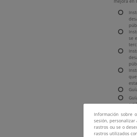
mejora en l
Ins
des
públ
Ins
se 
terc
Ins
des
públ
Ins
que
esta
Guí
Guí
arti
Pro
Información sobre o
supe
sesión, personalizar
rastros ou se o dese
rastros utilizados co