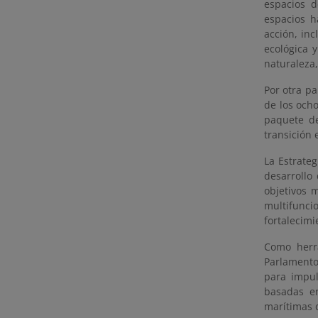
espacios 
espacios h
acción, in
ecológica 
naturaleza
Por otra pa
de los ocho
paquete de
transición 
La Estrate
desarrollo
objetivos 
multifunci
fortalecimi
Como herra
Parlamento
para impul
basadas en
marítimas d