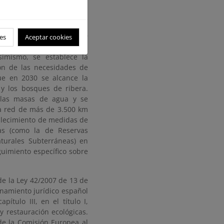
idad Biológica en 1992, la
a sobre biodiversidad ha
sido la actualización del
dad a 2030
”, mediante RD
es
Aceptar cookies
 el deterioro de nuestros
simismo, se establece la
ión de las necesidades de
que en 2030 se alcance la
 y los bosques de ribera.
 las masas de agua y se
na red de más de 3.500 km
ablecimiento de medidas de
as (como la de Reservas
aturales Subterráneas) en
guimiento específico sobre
de la Ley 42/2007 de 13 de
enamiento jurídico español
ítulo III, en el título I,
 y restauración ecológicas.
de la Comisión Europea al