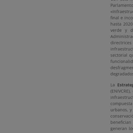
Parlamento
«Infraestr
final e inc
hasta 2020.
verde y d
Administra
directrice
infraestruc
sectorial 
funcionali
desfragme
degradado
La
Estrate
(ENIVCRE),
infraestr
compuesta 
urbanos, y
conservaci
beneficia
generan los