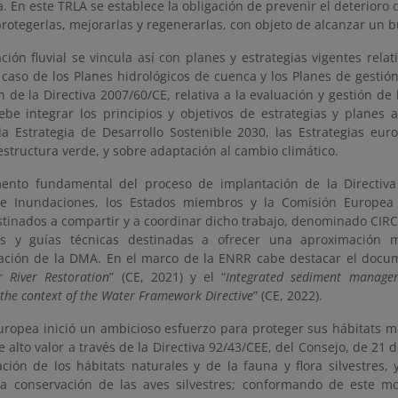
va. En este TRLA se establece la obligación de prevenir el deterioro
rotegerlas, mejorarlas y regenerarlas, con objeto de alcanzar un 
ción fluvial se vincula así con planes y estrategias vigentes relat
 caso de los Planes hidrológicos de cuenca y los Planes de gestió
 de la Directiva 2007/60/CE, relativa a la evaluación y gestión de
be integrar los principios y objetivos de estrategias y planes 
a Estrategia de Desarrollo Sostenible 2030, las Estrategias eur
estructura verde, y sobre adaptación al cambio climático.
ento fundamental del proceso de implantación de la Directiv
 de Inundaciones, los Estados miembros y la Comisión Europe
stinados a compartir y a coordinar dicho trabajo, denominado CIRC
s y guías técnicas destinadas a ofrecer una aproximación 
ción de la DMA. En el marco de la ENRR cabe destacar el docu
 River Restoration
” (CE, 2021) y el “
Integrated sediment manage
 the context of the Water Framework Directive
” (CE, 2022).
uropea inició un ambicioso esfuerzo para proteger sus hábitats m
e alto valor a través de la Directiva 92/43/CEE, del Consejo, de 21 
ción de los hábitats naturales y de la fauna y flora silvestres, 
 la conservación de las aves silvestres; conformando de este 