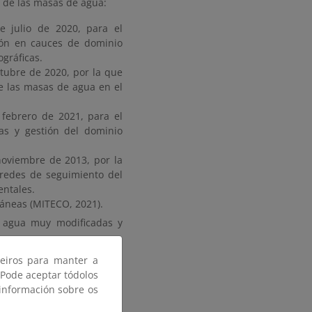
o de las masas de agua:
e julio de 2020, para el
ción en cauces de dominio
ográficas.
tubre de 2020, por la que
de las masas de agua en el
 febrero de 2021, para el
ras y gestión del dominio
noviembre de 2013, por la
 redes de seguimiento del
entales.
ráneas (MITECO, 2021).
e agua muy modificadas y
ecológico en masas de agua
ceiros para manter a
 Pode aceptar tódolos
 información sobre os