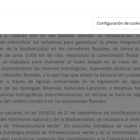
rte, desde la firma por parte de España del Convenio sobre Divers
ción a nuestro ordenamiento jurídico de la normativa europe
ado una considerable evolución; cuya expresión más reciente ha 
o “
Plan Estratégico del Patrimonio Natural y de la Biodiversi
Configuración de cooki
 de 27 de diciembre. En él se prioriza la necesidad de evitar
s y, cuando ello no sea posible, abordar su restauración. A
de intensificar los esfuerzos para garantizar la plena integrac
ón de la biodiversidad en los corredores fluviales, de forma 
ón de unos 3.000 km de ríos, mejorando la conectividad fluvial
e se trabajará para mantener el buen estado en el resto de
 especialmente las reservas hidrológicas, esperando alcanzar u
 naturales fluviales, a lo que hay que añadir la declaración y est
ión a través de figuras enmarcadas en la legislación de agu
as de las tipologías Reservas Naturales Lacustres y Reservas N
cuencas hidrográficas intercomunitarias, en las que se hará un se
s del cambio climático en los ecosistemas fluviales.
o nacional, la Ley 33/2015, de 21 de septiembre, de modificación 
del Patrimonio Natural y de la Biodiversidad, ya incorpora al ord
o de “Infraestructura Verde”. En concreto, introduce un nuevo cap
la Estrategia estatal de infraestructura verde y de la conectividad
uevo capítulo se pretende dar cumplimiento a la Comunicación 