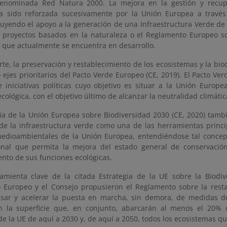
denominada Red Natura 2000. La mejora en la gestión y recup
a sido reforzada sucesivamente por la Unión Europea a través
cluyendo el apoyo a la generación de una Infraestructura Verde de
y proyectos basados en la naturaleza o el Reglamento Europeo so
, que actualmente se encuentra en desarrollo.
rte, la preservación y restablecimiento de los ecosistemas y la bi
 ejes prioritarios del Pacto Verde Europeo (CE, 2019). El Pacto Ve
 iniciativas políticas cuyo objetivo es situar a la Unión Europ
ecológica, con el objetivo último de alcanzar la neutralidad climáti
gia de la Unión Europea sobre Biodiversidad 2030 (CE, 2020) tamb
 de la infraestructura verde como una de las herramientas princi
medioambientales de la Unión Europea, entendiéndose tal conce
onal que permita la mejora del estado general de conservación
ento de sus funciones ecológicas.
mienta clave de la citada Estrategia de la UE sobre la Biodiv
 Europeo y el Consejo propusieron el Reglamento sobre la resta
sar y acelerar la puesta en marcha, sin demora, de medidas de
 la superficie que, en conjunto, abarcarán al menos el 20% d
e la UE de aquí a 2030 y, de aquí a 2050, todos los ecosistemas q