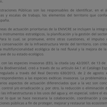
ón.
straciones Públicas son las responsables de identificar, en el 
as y escalas de trabajo, los elementos del territorio que confo
spaña.
íneas de actuación prioritarias de la ENIVCRE se incluyen la integr
s instrumentos estratégicos, la planificación y la gestión del sector
Para lo cual, se promueve, entre otras cuestiones, el impulso 
y conservación de la Infraestructura Verde del territorio, con crit
 multifuncionalidad ecológica de la red fluvial y la mejora de la
ave de su estado ecológico.
 con las especies invasoras (EEI), la citada Ley 42/2007, de 13 de
la Biodiversidad, creó a través de su artículo 64.1 el Catálogo Es
 regulado a través del Real Decreto 630/2013, de 2 de agosto;
rrespondientes a las especies exóticas invasoras. La problemática
arios aspectos de actuación diferenciados que a la vez son conc
 control y/o erradicación y, por otro, la reducción o eliminación
 las infraestructuras o los usos del agua y, en especial, sobre el 
or lo que se hace necesaria la colaboración, coordinación y co
iones públicas a fin de proteger, mejorar y restaurar los ecosist