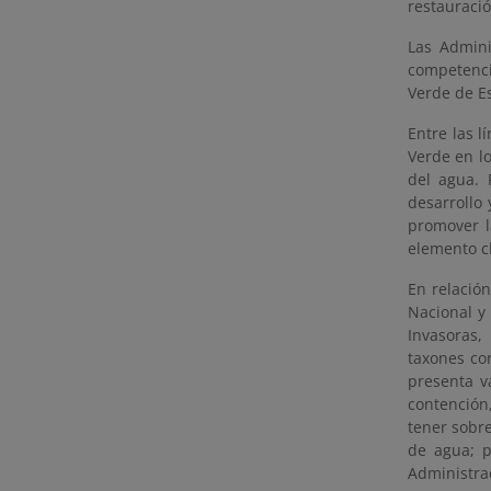
restauraci
Las Admini
competenci
Verde de E
Entre las l
Verde en lo
del agua. 
desarrollo 
promover la
elemento cl
En relación
Nacional y 
Invasoras,
taxones co
presenta v
contención,
tener sobre
de agua; p
Administrac