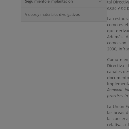
Seguimiento e implantación
tal Directi
agua y de p
Videos y materiales divulgativos
La restaura
como es el
que derivan
Además, de
como son l
2030, Infra
Como elem
Directiva
canales de
documento
implementa
Removal for
practices in
La Unión E
las áreas d
la conserva
relativa a