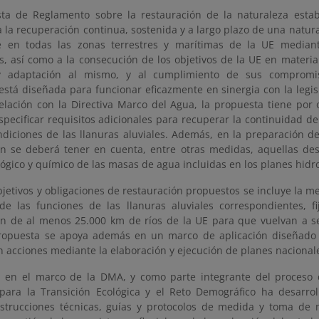
ta de Reglamento sobre la restauración de la naturaleza estab
a la recuperación continua, sostenida y a largo plazo de una natur
te en todas las zonas terrestres y marítimas de la UE mediant
s, así como a la consecución de los objetivos de la UE en materi
 y adaptación al mismo, y al cumplimiento de sus compromiso
está diseñada para funcionar eficazmente en sinergia con la legi
relación con la Directiva Marco del Agua, la propuesta tiene por
pecificar requisitos adicionales para recuperar la continuidad de 
diciones de las llanuras aluviales. Además, en la preparación de
ón se deberá tener en cuenta, entre otras medidas, aquellas de
ógico y químico de las masas de agua incluidas en los planes hidr
bjetivos y obligaciones de restauración propuestos se incluye la m
 de las funciones de las llanuras aluviales correspondientes, f
ón de al menos 25.000 km de ríos de la UE para que vuelvan a ser
ropuesta se apoya además en un marco de aplicación diseñado c
n acciones mediante la elaboración y ejecución de planes nacional
 en el marco de la DMA, y como parte integrante del proceso de
 para la Transición Ecológica y el Reto Demográfico ha desarro
nstrucciones técnicas, guías y protocolos de medida y toma de 