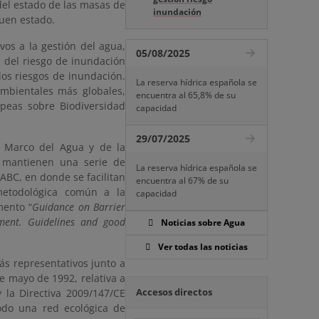
 del estado de las masas de
inundación
buen estado.
ivos a la gestión del agua,
05/08/2025
n del riesgo de inundación
 los riesgos de inundación.
La reserva hídrica española se
ambientales más globales,
encuentra al 65,8% de su
opeas sobre Biodiversidad
capacidad
29/07/2025
a Marco del Agua y de la
a mantienen una serie de
La reserva hídrica española se
ABC, en donde se facilitan
encuentra al 67% de su
metodológica común a la
capacidad
mento “
Guidance on Barrier
ment. Guidelines and good
Noticias sobre Agua
Ver todas las noticias
ás representativos junto a
de mayo de 1992, relativa a
Accesos directos
y la Directiva 2009/147/CE
modo una red ecológica de