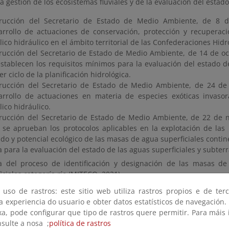
a gestión de los ecosistemas fluviales y de la evaluación del estad
trucción del Secretario de Estado de Medio Ambiente, de 8 d
arrollo de actuaciones de conservación, protección y recupera
ico hidráulico en el ámbito territorial de las Confederaciones Hidr
trucción del Secretario de Estado de Medio Ambiente, de 14 de oc
establecen los requisitos mínimos para la evaluación del estado 
er ciclo de la planificación hidrológica.
trucción del Secretario de Estado de Medio Ambiente, de 24 de
arrollo de actuaciones en materia de especies exóticas invaso
ico hidráulico.
trucción del Secretario de Estado de Medio Ambiente, de 22 de 
 se aprueban los protocolos aplicables en la explotación de las
do y potencial ecológico de las masas de agua superficiales contin
a para la evaluación del estado de las aguas superficiales y subter
a del proceso de identificación y designación de las masas d
ficiales categoría río (MITECO, 2021).
tocolos de muestreo, laboratorio y cálculo de índices de estado 
 uso de rastros: este sitio web utiliza rastros propios e de ter
rficiales continentales.
 a experiencia do usuario e obter datos estatísticos de navegación.
xa, pode configurar que tipo de rastros quere permitir. Para máis
nsulte a nosa ;
política de rastros