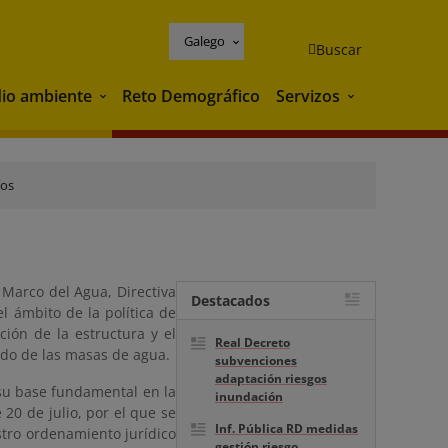
Galego
Buscar
io ambiente
Reto Demográfico
Servizos
Medio ambiente
Servizos
íos
a Marco del Agua, Directiva
Destacados
l ámbito de la política de
ción de la estructura y el
Real Decreto
ado de las masas de agua.
subvenciones
adaptación riesgos
 su base fundamental en la
inundación
 20 de julio, por el que se
Inf. Pública RD medidas
stro ordenamiento jurídico
gestión riesgo