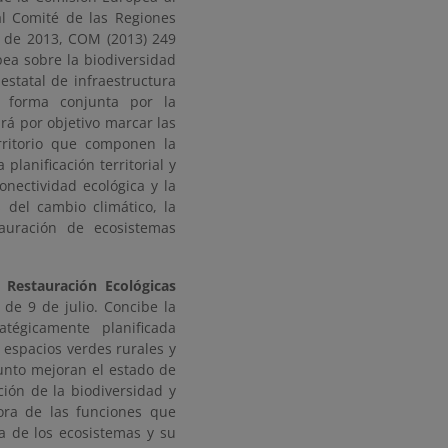
al Comité de las Regiones
o de 2013, COM (2013) 249
pea sobre la biodiversidad
estatal de infraestructura
e forma conjunta por la
á por objetivo marcar las
erritorio que componen la
planificación territorial y
onectividad ecológica y la
 del cambio climático, la
tauración de ecosistemas
 Restauración Ecológicas
de 9 de julio. Concibe la
tégicamente planificada
espacios verdes rurales y
junto mejoran el estado de
ción de la biodiversidad y
ora de las funciones que
ca de los ecosistemas y su