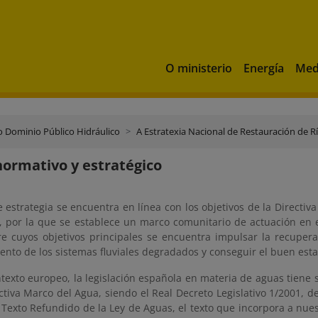
O ministerio
Energía
Med
o Dominio Público Hidráulico
A Estratexia Nacional de Restauración de R
ormativo y estratégico
 estrategia se encuentra en línea con los objetivos de la Directiv
, por la que se establece un marco comunitario de actuación en e
re cuyos objetivos principales se encuentra impulsar la recupera
ento de los sistemas fluviales degradados y conseguir el buen est
ntexto europeo, la legislación española en materia de aguas tiene
ctiva Marco del Agua, siendo el Real Decreto Legislativo 1/2001, de
 Texto Refundido de la Ley de Aguas, el texto que incorpora a nue