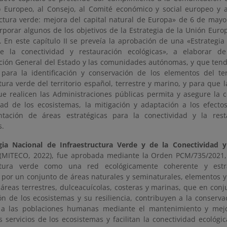
 Europeo, al Consejo, al Comité económico y social europeo y 
uctura verde: mejora del capital natural de Europa» de 6 de may
orporar algunos de los objetivos de la Estrategia de la Unión Euro
 En este capítulo II se preveía la aprobación de una «Estrategia 
e la conectividad y restauración ecológicas», a elaborar d
ción General del Estado y las comunidades autónomas, y que tendr
s para la identificación y conservación de los elementos del t
tura verde del territorio español, terrestre y marino, y para que la 
que realicen las Administraciones públicas permita y asegure la c
dad de los ecosistemas, la mitigación y adaptación a los efectos
ntación de áreas estratégicas para la conectividad y la res
s.
gia Nacional de Infraestructura Verde y de la Conectividad y
 (MITECO, 2022), fue aprobada mediante la Orden PCM/735/2021, 
uctura verde como una red ecológicamente coherente y estra
por un conjunto de áreas naturales y seminaturales, elementos y 
 áreas terrestres, dulceacuícolas, costeras y marinas, que en con
ón de los ecosistemas y su resiliencia, contribuyen a la conserva
n a las poblaciones humanas mediante el mantenimiento y mej
 servicios de los ecosistemas y facilitan la conectividad ecológi