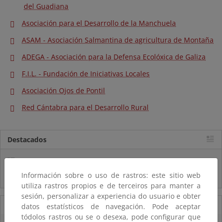
del Guadiana
Asociación para el Desarrollo de la Manchuela
ASAM - Asociación Salmantina de agricultura de Montaña
ADEGA - Asociación para la Defensa Ecolóxica de Galiza
F.I.L. - Fundación de Iniciativas Locales
Asociación Ojos de Pontil
Red Cántabra para el Desarrollo Rural
Destacados
Real Decreto subvenciones adaptación riesgos inundación
Información sobre o uso de rastros: este sitio web
Inf. Pública RD medidas gestión riesgo inundación
utiliza rastros propios e de terceiros para manter a
sesión, personalizar a experiencia do usuario e obter
05/08/2025
datos estatísticos de navegación. Pode aceptar
tódolos rastros ou se o desexa, pode configurar que