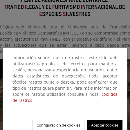
Página web elaborada por el Ministerio para la Transición
Ecológica y el Reto Demográfico (MITECO)
en su compromiso com
actor y ejecutor del Plan TIFIES, con el objetivo de difundir el Plan
y las actuaciones que se están llevando a cabo desde este
Ministerio.
Información sobre o uso de rastros: este sitio web
utiliza rastros propios e de terceiros para manter a
sesión, personalizar a experiencia do usuario e obter
datos estatísticos de navegación. Pode aceptar
tódolos rastros ou se o desexa, pode configurar que
tipo de rastros quere permitir. Para máis información
sobre os rastros utilizados consulte a nosa ;
política
de rastros
Configuración de cookies
Aceptar cookies