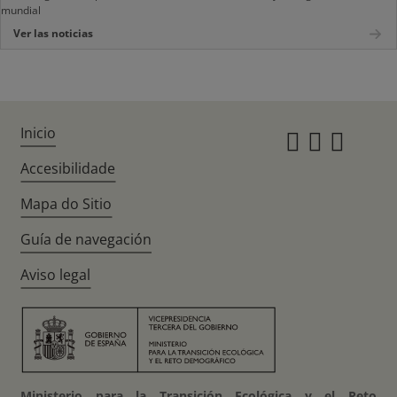
mundial
Ver las noticias
Inicio
Instagr
Twitte
Fac
Accesibilidade
Mapa do Sitio
Guía de navegación
Aviso legal
Ministerio para la Transición Ecológica y el Reto