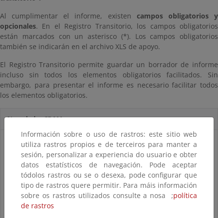
Al cumplimentar el informe, existen
campos obligatorios 
opcionales
. En el Registro Transitorio, los campos obligatorios
están marcados con un asterisco (*). Los campos obligatorios
también se indicarán en el archivo XLS de apoyo.
El Registro Transitorio permite guardar un borrador de informe
incluso sin todos los elementos obligatorios facilitados. Sin
embargo, para presentar el informe es necesario facilitar todos
los elementos obligatorios.
Novedades CBAM
Información sobre o uso de rastros: este sitio web
utiliza rastros propios e de terceiros para manter a
sesión, personalizar a experiencia do usuario e obter
datos estatísticos de navegación. Pode aceptar
tódolos rastros ou se o desexa, pode configurar que
tipo de rastros quere permitir. Para máis información
sobre os rastros utilizados consulte a nosa ;
política
de rastros