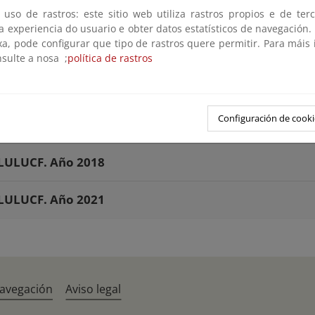
LULUCF. Año 2006
 uso de rastros: este sitio web utiliza rastros propios e de ter
 a experiencia do usuario e obter datos estatísticos de navegación.
xa, pode configurar que tipo de rastros quere permitir. Para máis
LULUCF. Año 2009
nsulte a nosa ;
política de rastros
LULUCF. Año 2012
Configuración de cooki
LULUCF. Año 2015
LULUCF. Año 2018
LULUCF. Año 2021
navegación
Aviso legal