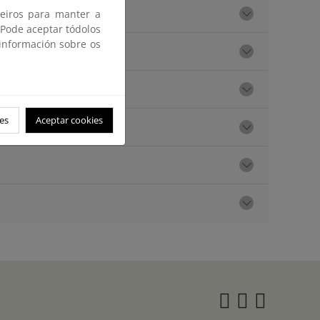
ceiros para manter a
 Pode aceptar tódolos
 información sobre os
es
Aceptar cookies
Instagra
Twitter
Face