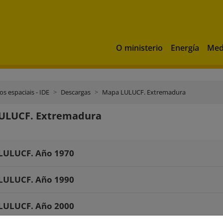
O ministerio
Energía
Med
os espaciais - IDE
Descargas
Mapa LULUCF. Extremadura
ULUCF. Extremadura
LULUCF. Año 1970
LULUCF. Año 1990
LULUCF. Año 2000