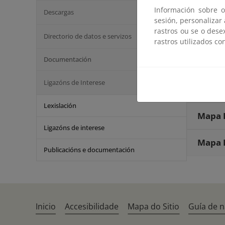
Mapa 
Información sobre o
Descargas
sesión, personalizar
rastros ou se o dese
Mapa 
Directorio de datos e servizos
rastros utilizados co
Documentación
Mapa 
Ligazóns de Interese
Mapa 
Lexislación
Mapa 
Ligazóns de interese
Mapa 
Publicacións e documentación
Inicio
Accesibilidade
Mapa do Sitio
Guía de 