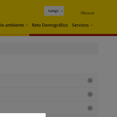
Galego
Buscar
io ambiente
Reto Demográfico
Servizos
Medio ambiente
Servizos