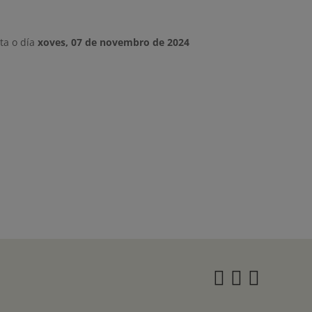
ta o día
xoves, 07 de novembro de 2024
Instagra
Twitter
Face