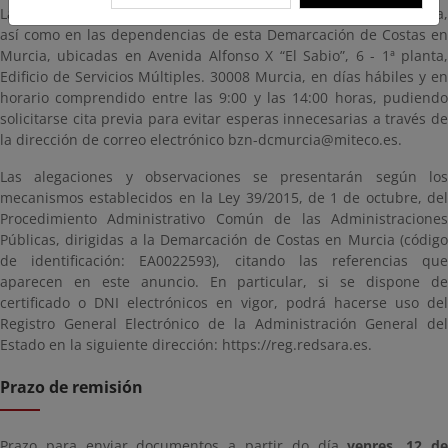
La documentación estará disponible para consulta en esta página,
así como en las dependencias de esta Demarcación de Costas en
Murcia, ubicadas en Avenida Alfonso X “El Sabio”, 6 - 1ª planta,
Edificio de Servicios Múltiples. 30008 Murcia, en días hábiles y en
horario comprendido entre las 9:00 y las 14:00 horas, pudiendo
solicitarse cita previa para evitar esperas innecesarias a través de
la dirección de correo electrónico bzn-dcmurcia@miteco.es.
Las alegaciones y observaciones se presentarán según los
mecanismos establecidos en la Ley 39/2015, de 1 de octubre, del
Procedimiento Administrativo Común de las Administraciones
Públicas, dirigidas a la Demarcación de Costas en Murcia (código
de identificación: EA0022593), citando las referencias que
aparecen en este anuncio. En particular, si se dispone de
certificado o DNI electrónicos en vigor, podrá hacerse uso del
Registro General Electrónico de la Administración General del
Estado en la siguiente dirección: https://reg.redsara.es.
Prazo de remisión
Prazo para enviar documentos a partir do día
venres, 12 d