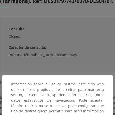
(Tarragona). Ref: DES01/97/43/0070-DES04/01.
Consulta:
Closed
Carácter da consulta:
Información pública_ otros documentos
Resumen
Información sobre o uso de rastros: este sitio web
utiliza rastros propios e de terceiros para manter a
sesión, personalizar a experiencia do usuario e obter
En cumplimiento de lo previsto en el artículo 21.2.a) del
datos estatísticos de navegación. Pode aceptar
Reglamento General de Costas, aprobado por Real Decreto
tódolos rastros ou se o desexa, pode configurar que
876/2014, de 10 de octubre, este Servicio Provincial procede a
tipo de rastros quere permitir. Para máis información
publicar la INCOACIÓN E INFORMACIÓN PÚBLICA del expediente