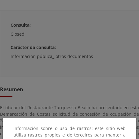
Consulta:
Closed
Carácter da consulta:
Información pública_ otros documentos
Resumen
El titular del Restaurante Turquessa Beach ha presentado en esta
Demarcación de Costas solicitud de concesión de ocupación de
244,83 m² de dominio público marítimo-terrestre, con destino a
instalación de pérgolas y acondicionamiento de las terrazas
Información sobre o uso de rastros: este sitio web
exteriores asociadas a la actividad del restaurante “Turquessa
utiliza rastros propios e de terceiros para manter a