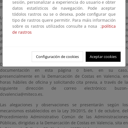
Beach”, situado en la Avenida de Castellón N.º 9, en el término
sesión, personalizar a experiencia do usuario e obter
municipal de Cullera (Valencia).
datos estatísticos de navegación. Pode aceptar
tódolos rastros ou se o desexa, pode configurar que
Lo que se hace público, en virtud de lo dispuesto en el artículo
tipo de rastros quere permitir. Para máis información
152.8 del Real Decreto 876/2014, de 10 de octubre, por el que se
sobre os rastros utilizados consulte a nosa ;
política
aprueba el Reglamento General de Costas, para que, en el plazo
de rastros
de veinte (20) días hábiles, a contar desde la fecha de publicación
del Anuncio en el Boletín Oficial del Estado, puedan presentarse
por las Administraciones y particulares interesados, las
alegaciones e informes que estimen convenientes.
Configuración de cookies
Aceptar cookies
Durante dicho plazo, los interesados podrán examinar la
documentación en esta página o bien, en su caso,
presencialmente en la Demarcación de Costas en Valencia, en
horas hábiles de oficina y solicitando cita previa, a través de la
siguiente dirección de correo electrónico: buzon-
dcvalencia@miteco.es.
Las alegaciones y observaciones se presentarán según los
mecanismos establecidos en la Ley 39/2015, de 1 de octubre, del
Procedimiento Administrativo Común de las Administraciones
Públicas, dirigidas a la Demarcación de Costas en Valencia, sita en