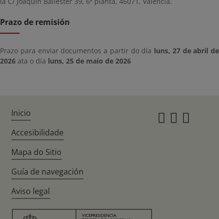
la C/ Joaquín Ballester 39, 6ª planta, 46071, Valencia.
Prazo de remisión
Prazo para enviar documentos a partir do día
luns, 27 de abril de
2026
ata o día
luns, 25 de maio de 2026
Inicio
Instagr
Twitte
Fac
Accesibilidade
Mapa do Sitio
Guía de navegación
Aviso legal