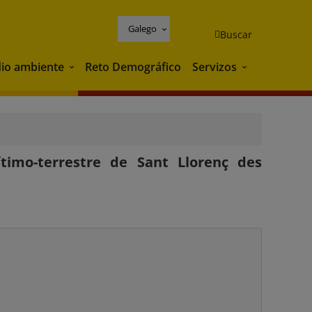
Galego
Buscar
io ambiente
Reto Demográfico
Servizos
Medio ambiente
Servizos
timo-terrestre de Sant Llorenç des