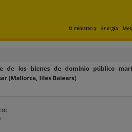
O ministerio
Energía
Med
de de los bienes de dominio público marí
ar (Mallorca, Illes Balears)
lta:
d