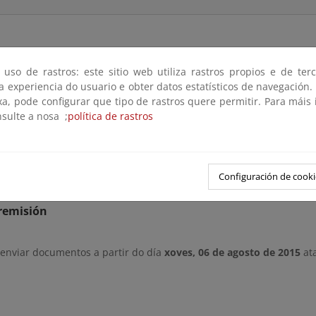
 uso de rastros: este sitio web utiliza rastros propios e de ter
 con lo previsto en el Art. 21.2 a) del Reglamento General de l
 a experiencia do usuario e obter datos estatísticos de navegación.
e de
deslinde de los bienes de dominio público marítimo-terrestre del tr
xa, pode configurar que tipo de rastros quere permitir. Para máis
 el fin de que en el plazo de 1 mes, cualquier interesado pueda
nsulte a nosa ;
política de rastros
ere oportunas.
arios y alegaciones pueden dirigirse por e-mail a
buzon-sgdpmt@
Configuración de cooki
remisión
 enviar documentos a partir do día
xoves, 06 de agosto de 2015
ata