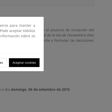
ceiros para manter a
a Ley de Costas se publica el anuncio de incoación del
 Pode aceptar tódolos
amo de costa de la totalidad de la isla de Formentera (Illes
 información sobre os
 comparecer en el expediente y formular las decisiones
magrama.es
es
Aceptar cookies
 o día
domingo, 06 de setembro de 2015