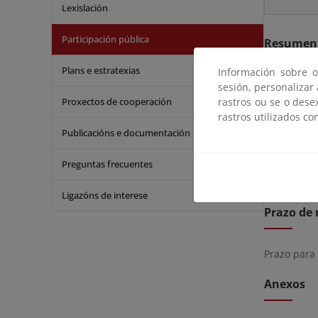
Lexislación
Participación pública
Resumen
Plans e estratexias
Información sobre o
De acuerdo
sesión, personalizar
expedient
Proxectos de cooperación
rastros ou se o dese
Balears)
con
rastros utilizados co
que consid
Publicacións e documentación
Los coment
Preguntas frecuentes
Ligazóns de interese
Prazo de 
Prazo para
Anexos