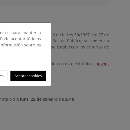
ceiros para manter a
s previsto en el artículo 26.6 de la Ley 50/1997, de 27 de
 Pode aceptar tódolos
 de Régimen Jurídico del Sector Público, se somete a
 información sobre os
orme de compatibilidad y se establecen los criterios de
 remitirse a la dirección de correo electrónico:
buzon-
es
Aceptar cookies
7
ata o día
luns, 22 de xaneiro de 2018