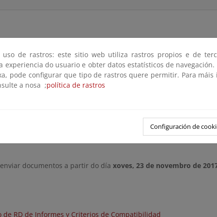
 uso de rastros: este sitio web utiliza rastros propios e de ter
rantizar el ejercicio del trámite de audiencia e información pública
 a experiencia do usuario e obter datos estatísticos de navegación.
 del Gobierno, modificada por la Ley 40/2015, de 1 de octubre,
xa, pode configurar que tipo de rastros quere permitir. Para máis
 pública el "Proyecto de real decreto por el que se regula el inf
nsulte a nosa ;
política de rastros
dad con las estrategias marinas".
ara efectuar observaciones será de 60 días naturales, que podrán
nmar@mapama.es
Configuración de cooki
remisión
 enviar documentos a partir do día
xoves, 23 de novembro de 201
o de RD de Informes y Criterios de Compatibilidad