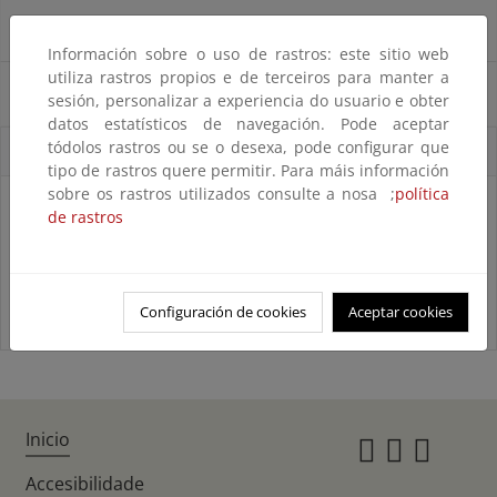
Principal normativa aplicable
Información sobre o uso de rastros: este sitio web
utiliza rastros propios e de terceiros para manter a
Modelos de solicitud
sesión, personalizar a experiencia do usuario e obter
datos estatísticos de navegación. Pode aceptar
tódolos rastros ou se o desexa, pode configurar que
Accesos directos
tipo de rastros quere permitir. Para máis información
sobre os rastros utilizados consulte a nosa ;
política
de rastros
Configuración de cookies
Aceptar cookies
Inicio
Instagr
Twitte
Fac
Accesibilidade