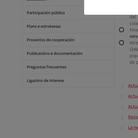
des
A l
Participación pública
del
col
Plans e estratexias
Fin
nov
Proxectos de cooperación
Alr
(24
Publicacións e documentación
pop
de 
Preguntas frecuentes
Ligazóns de interese
Actu
Actu
Actu
Resi
La n