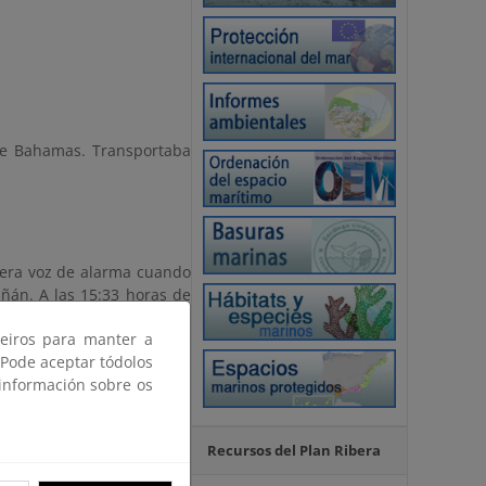
de Bahamas. Transportaba
imera voz de alarma cuando
iñán. A las 15:33 horas de
ndo que sufre una escora de
ceiros para manter a
or el Centro Regional de
 Pode aceptar tódolos
dinación de las labores de
 información sobre os
ipulantes: dos griegos, un
Prestige. A las 18:05 horas,
Recursos del Plan Ribera
o, por voluntad propia, el
pulantes rescatados son