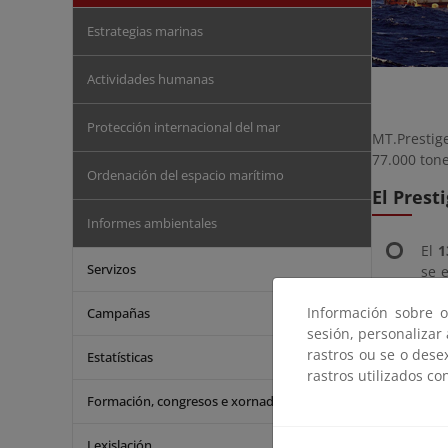
Estrategias marinas
Actividades humanas
Protección internacional del mar
MT.Prestig
77.000 tone
Ordenación del espacio marítimo
El Prest
Informes ambientales
El
1
Servizos
se 
ese 
Información sobre o
Campañas
30º
sesión, personalizar
Coo
rastros ou se o dese
res
Estatísticas
rastros utilizados co
ruma
A l
Formación, congresos e xornadas
el 
cap
Lexislación