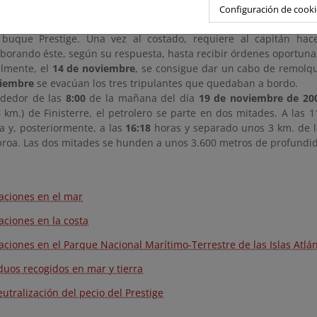
embarcados en La Coruña y Vigo, respectivamente.
Configuración de cooki
as
18:30 horas
, el primero de los remolcadores enviado, el Ría de 
 buque Prestige. Una vez al costado, requiere al capitán hac
aborando éste, según su respuesta, hasta recibir órdenes oportuna
almente, el
14 de noviembre
, se consigue dar un cabo de remolque
iembre
se evacúan los tres tripulantes que quedaban a bordo.
ededor de las
8:00
de la mañana del día
19 de noviembre de 20
6 km.) de Finisterre, el petrolero se parte en dos mitades. A las 
a y, posteriormente, a las
16:18
horas y separado unos 3 km. de l
proa. Las dos mitades se hunden a unos 3.600 metros de profundi
aciones en el mar
aciones en la costa
aciones en el Parque Nacional Marítimo-Terrestre de las Islas Atlán
duos recogidos en mar y tierra
eutralización del pecio del Prestige