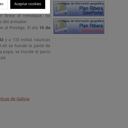
es
Aceptar cookies
Vigo, llega a la proximidad
er firme el remolque, no
s del armador.
 al Prestige. El día
15 de
02
y a 133 millas náuticas
11:45 se hunde la parte de
a popa, se hunde el pecio
dad.
ticas de Galicia