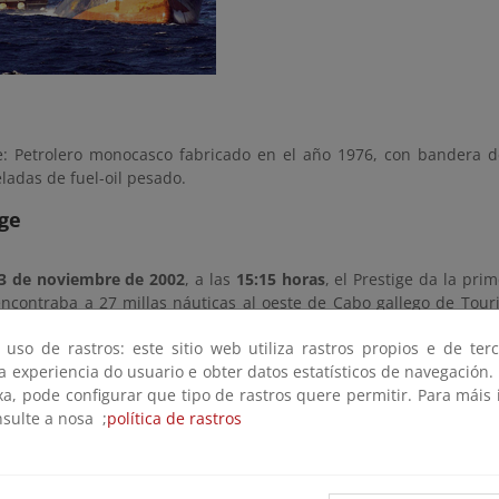
e: Petrolero monocasco fabricado en el año 1976, con bandera 
ladas de fuel-oil pesado.
ige
3 de noviembre de 2002
, a las
15:15 horas
, el Prestige da la pr
encontraba a 27 millas náuticas al oeste de Cabo gallego de Tour
día, el Prestige solicita la evacuación de sus tripulantes, indica
 uso de rastros: este sitio web utiliza rastros propios e de ter
 hacia el costado de estribor. Esta solicitud es atendida p
 a experiencia do usuario e obter datos estatísticos de navegación.
rdinación de Salvamento Marítimo de Finisterre, que inicia la coor
xa, pode configurar que tipo de rastros quere permitir. Para máis
cate de la tripulación y remolque del buque. A bordo navegan 27 tr
nsulte a nosa ;
política de rastros
no y 24 filipinos.
as
17:10 horas
, el helicóptero Pesca I rescata siete tripulantes del 
helicóptero Helimer rescata otros 17 tripulantes. Permanecen a bord
itán, el primer oficial y el jefe de máquinas. Los 24 tri