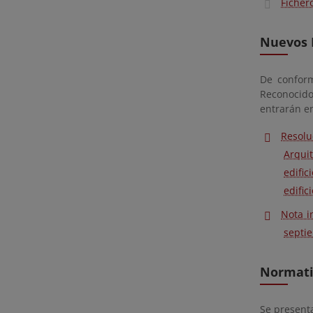
Ficher
Nuevos D
De conform
Reconocido
entrarán e
Resolu
Arquit
edific
edifici
Nota i
septi
Normativ
Se presenta