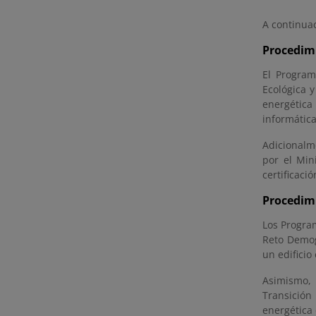
A continuac
Procedimi
El Program
Ecológica y
energética
informática
Adicionalm
por el Min
certificaci
Procedimi
Los Program
Reto Demogr
un edificio
Asimismo, 
Transición
energética 