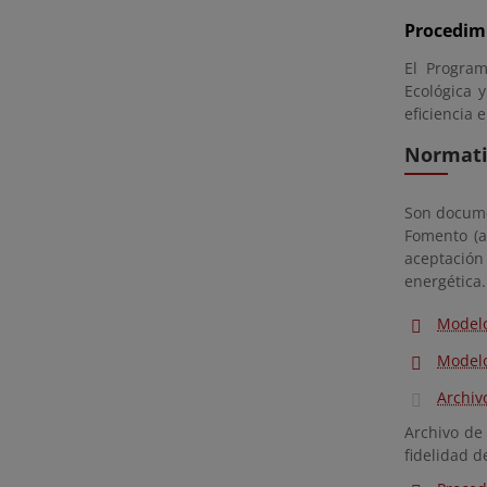
Procedimi
El Program
Ecológica 
eficiencia 
Normativ
Son documen
Fomento (a
aceptación 
energética
Modelo
Modelo
Archiv
Archivo de 
fidelidad d