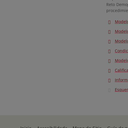
Reto Demog
procedimien
Modelo
Modelo
Modelo
Condic
Modelo
Calific
Inform
Esquem