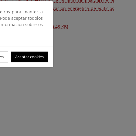
a la Transición Ecológica y el Reto Demográfico y el
s reconocidos de certificación energética de edificios
ceiros para manter a
 Pode aceptar tódolos
 información sobre os
encia energética [PDF] [520,43 KB]
es
Aceptar cookies
) [PDF] [1,2 MB]