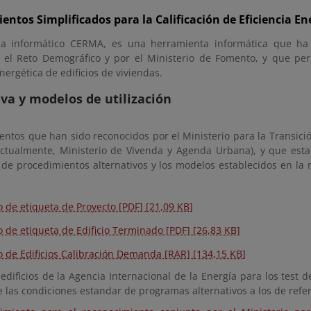
entos Simplificados para la Calificación de Eficiencia Ene
a informático CERMA, es una herramienta informática que ha s
y el Reto Demográfico y por el Ministerio de Fomento, y que perm
energética de edificios de viviendas.
a y modelos de utilización
tos que han sido reconocidos por el Ministerio para la Transición
ctualmente, Ministerio de Vivenda y Agenda Urbana), y que est
de procedimientos alternativos y los modelos establecidos en la me
.
 de etiqueta de Proyecto [PDF] [21,09 KB]
 de etiqueta de Edificio Terminado [PDF] [26,83 KB]
o de Edificios Calibración Demanda [RAR] [134,15 KB]
edificios de la Agencia Internacional de la Energía para los test d
e las condiciones estandar de programas alternativos a los de refe