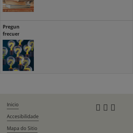
Preguntas
frecuentes
Inicio
Instagr
Twitte
Fac
Accesibilidade
Mapa do Sitio