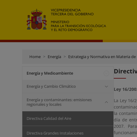
Home
Energía
Estrategia y Normativa en Materia de
Directi
Energía y Medioambiente
Energía y Cambio Climático
Ley 16/2002
Energía y contaminantes: emisiones
La Ley 16/2
regionales y locales
contaminaci
la contamin
Directiva Calidad del Aire
día de ent
2007. Par
funcionamie
Directiva Grandes Instalaciones