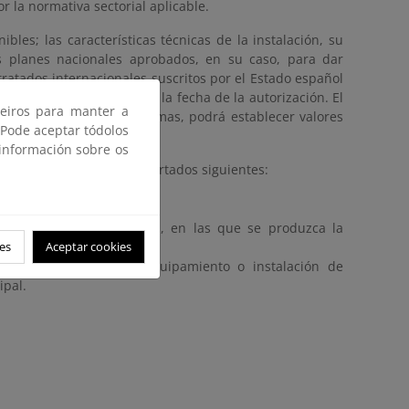
 la normativa sectorial aplicable.
bles; las características técnicas de la instalación, su
os planes nacionales aprobados, en su caso, para dar
atados internacionales suscritos por el Estado español
r la normativa en vigor en la fecha de la autorización. El
ceiros para manter a
n las Comunidades Autónomas, podrá establecer valores
 Pode aceptar tódolos
 información sobre os
”, se subdivide en los apartados siguientes:
rio o en régimen especial, en las que se produzca la
es
Aceptar cookies
apor o cualquier otro equipamiento o instalación de
ipal.