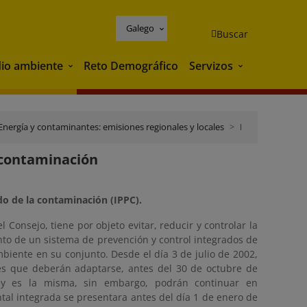
Galego
Buscar
io ambiente
Reto Demográfico
Servizos
Medio ambiente
Servizos
Energía y contaminantes: emisiones regionales y locales
Directiva sobre prevención y control integrado de la contaminación
a contaminación
ado de la contaminación (IPPC).
l Consejo, tiene por objeto evitar, reducir y controlar la
nto de un sistema de prevención y control integrados de
biente en su conjunto. Desde el día 3 de julio de 2002,
nes que deberán adaptarse, antes del 30 de octubre de
 ley es la misma, sin embargo, podrán continuar en
ntal integrada se presentara antes del día 1 de enero de