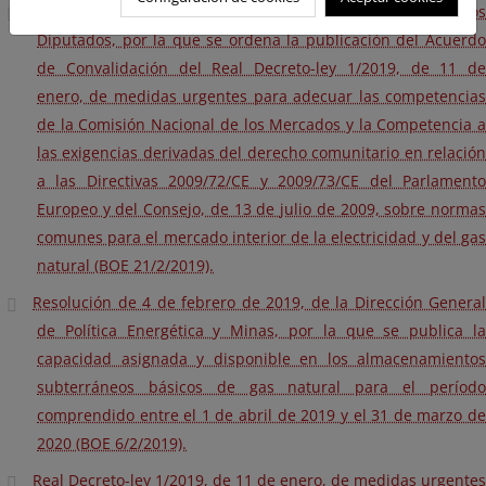
Resolución de 13 de febrero de 2019, del Congreso de los
Diputados, por la que se ordena la publicación del Acuerdo
de Convalidación del Real Decreto-ley 1/2019, de 11 de
enero, de medidas urgentes para adecuar las competencias
de la Comisión Nacional de los Mercados y la Competencia a
las exigencias derivadas del derecho comunitario en relación
a las Directivas 2009/72/CE y 2009/73/CE del Parlamento
Europeo y del Consejo, de 13 de julio de 2009, sobre normas
comunes para el mercado interior de la electricidad y del gas
natural (BOE 21/2/2019).
Resolución de 4 de febrero de 2019, de la Dirección General
de Política Energética y Minas, por la que se publica la
capacidad asignada y disponible en los almacenamientos
subterráneos básicos de gas natural para el período
comprendido entre el 1 de abril de 2019 y el 31 de marzo de
2020 (BOE 6/2/2019).
Real Decreto-ley 1/2019, de 11 de enero, de medidas urgentes