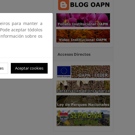
ceiros para manter a
 Pode aceptar tódolos
 información sobre os
Accesos Directos
es
Aceptar cookies