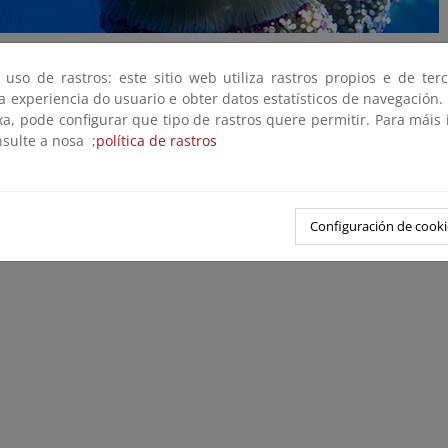
ral
 uso de rastros: este sitio web utiliza rastros propios e de ter
 a experiencia do usuario e obter datos estatísticos de navegación.
ogía
xa, pode configurar que tipo de rastros quere permitir. Para máis
eología
nsulte a nosa ;
política de rastros
ología
a
Configuración de cooki
na