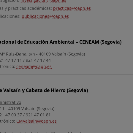
estigación:
investigacion@oapn.es
as y prácticas académicas:
practicas@oapn.es
licaciones:
publicaciones@oapn.es
acional de Educación Ambiental – CENEAM (Segovia)
Mª Ruiz-Dana, s/n - 40109 Valsaín (Segovia)
21 47 17 11 / 921 47 17 44
trónico:
ceneam@oapn.es
 Valsaín y Cabeza de Hierro (Segovia)
inistrativo
11 - 40109 Valsaín (Segovia)
21 47 00 37 / 921 47 01 81
trónico:
CMValsain@oapn.es