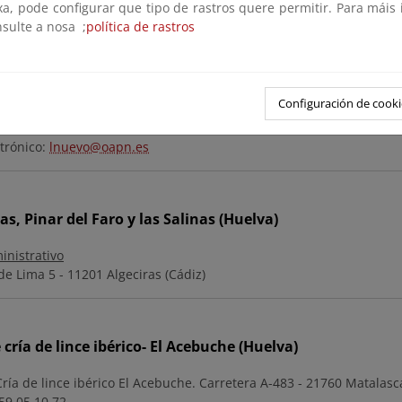
xa, pode configurar que tipo de rastros quere permitir. Para máis
nsulte a nosa ;
política de rastros
 Lugar Nuevo y Selladores-Contadero (Jaén)
inistrativo
Configuración de cooki
as Cruces 26, 1ºA - 23003 Jaén
53 24 10 00 / 953 24 20 01
trónico:
lnuevo@oapn.es
as, Pinar del Faro y las Salinas (Huelva)
inistrativo
de Lima 5 - 11201 Algeciras (Cádiz)
 cría de lince ibérico- El Acebuche (Huelva)
ría de lince ibérico El Acebuche. Carretera A-483 - 21760 Matalasc
59 05 10 72