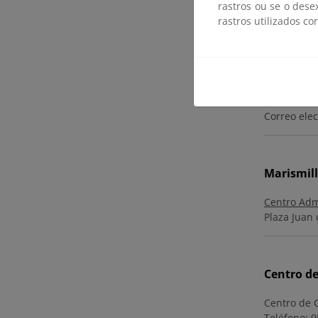
rastros ou se o dese
rastros utilizados co
Montes de
Centro Adm
Camino de l
Teléfono: 9
Correo elec
Marismill
Centro Adm
Plaza Juan 
Centro de
Centro de C
Teléfono: 9