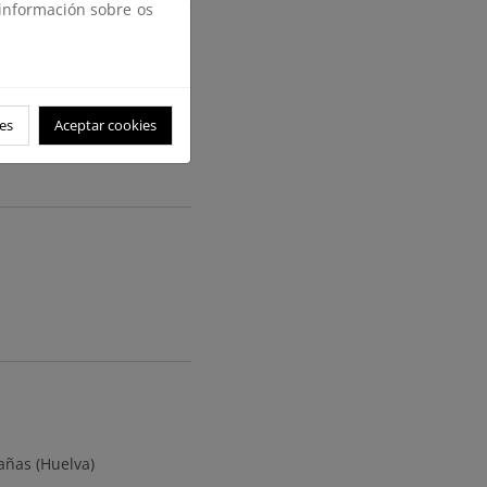
 información sobre os
es
Aceptar cookies
añas (Huelva)