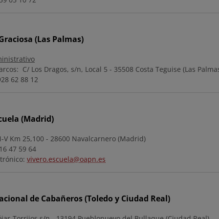
 Graciosa (Las Palmas)
inistrativo
arcos: C/ Los Dragos, s/n, Local 5 - 35508 Costa Teguise (Las Palma
928 62 88 12
cuela (Madrid)
N-V Km 25,100 - 28600 Navalcarnero (Madrid)
16 47 59 64
trónico:
vivero.escuela@oapn.es
cional de Cabañeros (Toledo y Ciudad Real)
jar-Torrijos s/n - 13194 Pueblonuevo del Bullaque (Ciudad Real)