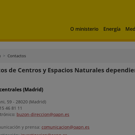
O ministerio
Energía
Med
)
Contactos
os de Centros y Espacios Naturales dependi
 centrales (Madrid)
ni, 59 - 28020 (Madrid)
15 46 81 11
trónico:
buzon-direccion@oapn.es
unicación y prensa:
comunicacion@oapn.es