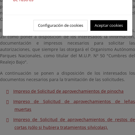
de igualdad, podrán retirar los productos de restos forestales
para su utilización exclusiva por el propio vecino. Para ello será
necesaria la autorización nominal e individualizada del
Organismo Autónomo Parques Nacionales.
Configuración de cookies
Aceptar cookies
Es preciso, informar de los objetivos de estos aprovechamientos,
así como poner a disposición de los interesados la información,
documentación e impresos necesarios para solicitar las
autorizaciones, que siempre las otorgará el Organismo Autónomo
Parques Nacionales, como titular del M.U.P. Nº 50 "Cumbres del
Realejo Bajo".
A continuación se ponen a disposición de los interesados los
documentos necesarios para la tramitación de las solicitudes.
Impreso de Solicitud de aprovechamientos de pinocha
Impreso de Solicitud de aprovechamientos de leñas
muertas
Impreso de Solicitud de aprovechamientos de restos de
cortas (sólo si hubiera tratamientos silvícolas).