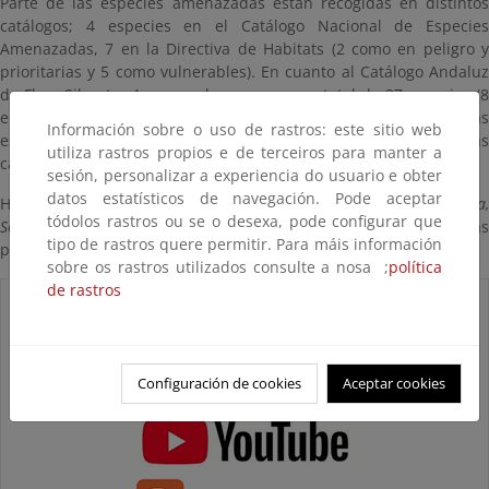
Parte de las especies amenazadas están recogidas en distintos
catálogos; 4 especies en el Catálogo Nacional de Especies
Amenazadas, 7 en la Directiva de Habitats (2 como en peligro y
prioritarias y 5 como vulnerables). En cuanto al Catálogo Andaluz
de Flora Silvestre Amenazada se recoge un total de 37 especies (8
en peligro y 29 vulnerables), lo que supone el 60% de todas las
Información sobre o uso de rastros: este sitio web
especies catalogadas de Sierra Nevada y el 19% de todas las
utiliza rastros propios e de terceiros para manter a
catalogadas en Andalucía.
sesión, personalizar a experiencia do usuario e obter
datos estatísticos de navegación. Pode aceptar
Hay 5 taxones amenazados (
Acer monspessulanum, Prunas insititia
tódolos rastros ou se o desexa, pode configurar que
Sorbus hybrida, Sorbus torminalis
y
Valeriana apula
) cuyas únicas
tipo de rastros quere permitir. Para máis información
poblaciones conocidas en Sierra Nevada están en esta finca.
sobre os rastros utilizados consulte a nosa ;
política
de rastros
Configuración de cookies
Aceptar cookies