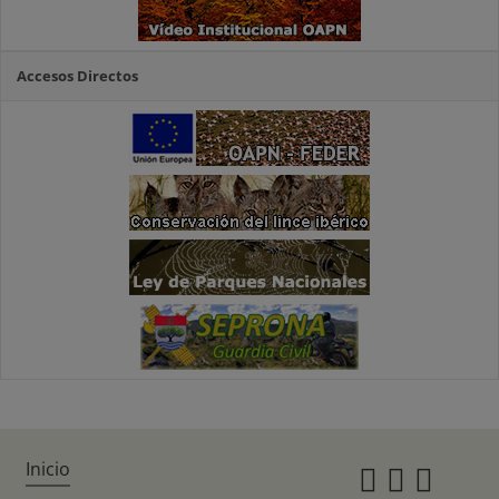
Accesos Directos
Inicio
Instagr
Twitte
Fac