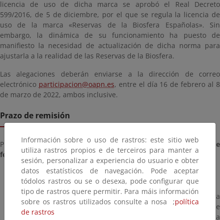
licencia de uso de dicha marca se aprobó el Real Decreto
599/2016, de 5 de diciembre, por el que se regula la licencia de
uso de la marca «Reservas de la Biosfera Españolas». Sin
embargo, la dinámica de su funcionamiento ha puesto de
manifiesto la necesidad de actualización de dicha norma para
ajustarla a la realidad de las Reservas de la Biosfera.
Las alegaciones deberán enviarse a la dirección de correo
electrónico
participacion@oapn.es
, entre el día 16 de febrero al 
de marzo de 2022, ambos inclusive.
Prazo de remisión
Información sobre o uso de rastros: este sitio web
Prazo para enviar documentos a partir do día
mércores, 16 d
utiliza rastros propios e de terceiros para manter a
febreiro de 2022
ata o día
martes, 08 de marzo de 2022
sesión, personalizar a experiencia do usuario e obter
datos estatísticos de navegación. Pode aceptar
tódolos rastros ou se o desexa, pode configurar que
tipo de rastros quere permitir. Para máis información
Resolución del Organismo Autónomo Parques Nacionales para
sobre os rastros utilizados consulte a nosa ;
política
someter a un periodo de información pública el proyecto de
de rastros
Real Decreto por el que se regula la Licencia de uso de la marca