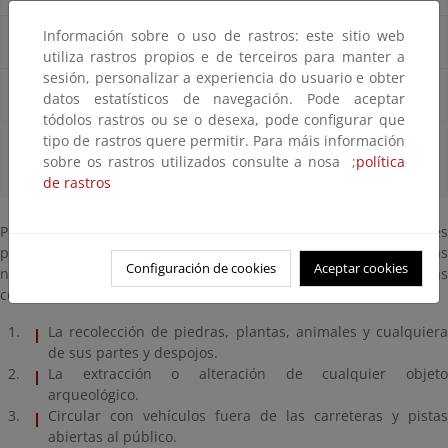
Información sobre o uso de rastros: este sitio web
Restauración
utiliza rastros propios e de terceiros para manter a
sesión, personalizar a experiencia do usuario e obter
Refugios
datos estatísticos de navegación. Pode aceptar
tódolos rastros ou se o desexa, pode configurar que
tipo de rastros quere permitir. Para máis información
NORMAS DE VISITA
sobre os rastros utilizados consulte a nosa ;
política
de rastros
Por favor, no olvide que si encuentra el Parque en buen estado es
porque el visitante anterior a usted siguió escrupulosamente las
Configuración de cookies
Aceptar cookies
normas de visita, por las que se consideran conductas
constitutivas de infracción:
La recolección de piedras, plantas, animales y cualquiera
de sus partes y despojos.
La extracción o alteración de cualquier objeto
arqueológico.
Circular con vehículos fuera de las carreteras y pistas
abiertas al público.