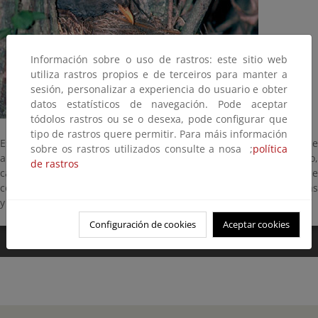
Información sobre o uso de rastros: este sitio web
utiliza rastros propios e de terceiros para manter a
sesión, personalizar a experiencia do usuario e obter
datos estatísticos de navegación. Pode aceptar
tódolos rastros ou se o desexa, pode configurar que
tipo de rastros quere permitir. Para máis información
Es un ave de tamaño medio, mide unos 25 centímetros y se
sobre os rastros utilizados consulte a nosa ;
política
alimenta de bayas y frutas, insectos y larvas de todo tipo,
de rastros
caracoles y lombrices. Cría de marzo a julio en nidos que
construye en matorrales y árboles. Es una subespecie de Canarias
y Madeira.
Configuración de cookies
Aceptar cookies
0:00
/
0:04