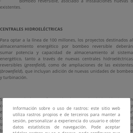
· Bombeo reversible, asociado a instalaciones nuevas o
existentes.
CENTRALES HIDROELÉCTRICAS
Para optar a la línea de 100 millones, los proyectos destinados al
almacenamiento energético por bombeo reversible deberán
sumar potencia y capacidad de almacenamiento al sistema
energético, tanto a través de nuevas centrales hidroeléctricas
reversibles (
greenfield
), como de ampliaciones de las existente
(
brownfield
), que incluyan adición de nuevas unidades de bombeo
y turbinación.
Se contempla la transformación de centrales hidroeléctricas en
centrales de bombeo con adición de depósitos y grupos nuevos y
Información sobre o uso de rastros: este sitio web
el aprovechamiento de dos embalses existentes para agregar
utiliza rastros propios e de terceiros para manter a
capacidad de bombeo. También se permitirá la hibridación del
sesión, personalizar a experiencia do usuario e obter
sistema de almacenamiento por bombeo reversible con otras
datos estatísticos de navegación. Pode aceptar
tecnologías de almacenamiento distintas, con el objeto de proveer