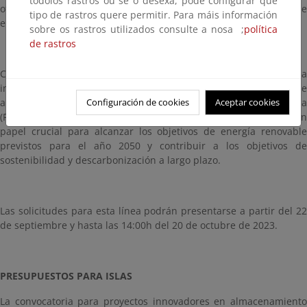
tódolos rastros ou se o desexa, pode configurar que
otros servicios de valor añadido al sistema eléctrico, siempre que
tipo de rastros quere permitir. Para máis información
el almacenamiento se conecte a un mismo punto de conexión.
sobre os rastros utilizados consulte a nosa ;
política
de rastros
Con estos estímulos, el Gobierno busca fortalecer la
infraestructura eléctrica del país y cumplir con las necesidades de
Configuración de cookies
Aceptar cookies
almacenamiento del Plan Nacional Integrado de Energía y Clima
(PNIEC), donde los sistemas de bombeo reversible jugarán un
papel crucial para alcanzar los objetivos de energía renovable
previstos para el año 2050 y contribuir a los objetivos de
sostenibilidad y descarbonización a largo plazo.
Las solicitudes para esta línea podrán presentarse a partir del 22
de septiembre y hasta las 14:00h del 20 de octubre de 2023.
PRESUPUESTOS PARA ISLAS
La convocatoria para proyectos innovadores en almacenamiento