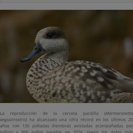
La reproducción de la cerceta pardilla (
Marmaronetta
angustirostris
) ha alcanzado una cifra récord en los últimos 20
años con 130 polladas (hembras avistadas acompañadas por
pollos) y 806 pollos nacidos en 2024, según los datos más