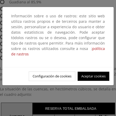
Guadiana al 85,9%
Tinto, Odiel y Piedras al 86,9%
Guadalete-Barbate al 89,3%
Información sobre o uso de rastros: este sitio web
utiliza rastros propios e de terceiros para manter a
Guadalquivir al 87,8%
sesión, personalizar a experiencia do usuario e obter
Cuenca Mediterránea Andaluza al 76,9%
datos estatísticos de navegación. Pode aceptar
Segura al 59,5%
tódolos rastros ou se o desexa, pode configurar que
tipo de rastros quere permitir. Para máis información
Júcar al 68,3%
sobre os rastros utilizados consulte a nosa ;
política
Ebro al 88,5%
de rastros
Cuencas internas de Cataluña al 92,2%
Las precipitaciones han afectado considerablemente a toda la
península. La máxima se ha producido en Navacerrada con 60,2
Configuración de cookies
Aceptar cookies
mm (60,2 l/m²).
La situación de las cuencas, en hectómetros cúbicos, se detalla en
el cuadro adjunto: