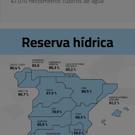
47.010 hectómetros cúbicos de agua